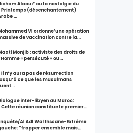
Hicham Alaoui* ou la nostalgie du
« Printemps (désenchantement)
Arabe …
Mohammed VI ordonne’une opération
massive de vaccination contre la…
Maati Monjib : activiste des droits de
l’Homme « persécuté » ou…
« Il n’y aura pas de résurrection
jusqu’à ce que les musulmans
tuent…
Dialogue inter-libyen au Maroc:
« Cette réunion constitue le premier…
Enquête/Al Adl Wal Ihssane-Extrême
gauche: “frapper ensemble mais…