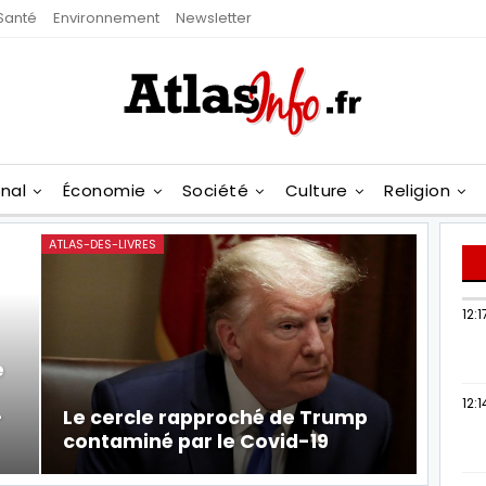
Santé
Environnement
Newsletter
onal
Économie
Société
Culture
Religion
ATLAS-DES-LIVRES
12:1
e
12:1
-
Le cercle rapproché de Trump
contaminé par le Covid-19