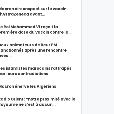
Macron circonspect sur le vaccin
d’AstraZeneca avant…
Le Roi Mohammed VI reçoit la
première dose du vaccin contre la…
Deux animateurs de Beur FM
sanctionnés après une rencontre
avec…
Les islamistes marocains rattrapés
par leurs contradictions
Macron énerve les Algériens
Radio Orient : “notre proximité avec le
Royaume ne s’est à aucun…