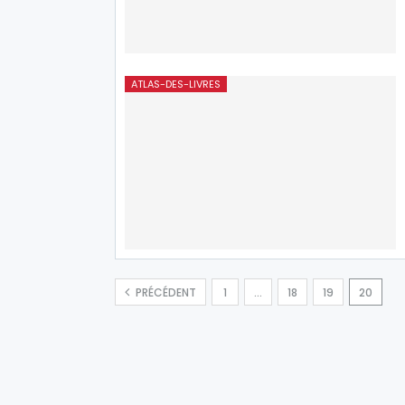
ATLAS-DES-LIVRES
PRÉCÉDENT
1
…
18
19
20