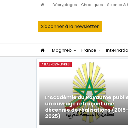
Décryptages
Chroniques
Science & 
S'abonner à la newsletter
Maghreb
France
Internati
ATLAS-DES-LIVRES
L’Académie du Royaume publi
un ouvrage retraçant une
décennie de réalisations (2015
2025)