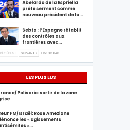
Abelardo de la Espriella
prête serment comme
nouveau président de la…
Sebta : l’Espagne rétablit
des contrôles aux
frontières avec…
RÉCÉDENT
SUIVANT
1 De 30 848
LES PLUS LUS
France/ Polisario: sortir de la zone
grise
Beur FM/Israël: Rose Ameziane
dénonce les « agissements
antisémites »…