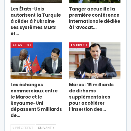
Les États-Unis
Tanger accueille la
autorisent la Turquie
première conférence
à céder à l’Ukraine
internationale dédiée
ses systèmes MLRS
à l’avocat…
et…
ATLAS-ECO
EN DIRECT
Les échanges
Maroc : 15 milliards
commerciaux entre
de dirhams
le Maroc et le
supplémentaires
Royaume-Uni
pour accélérer
dépassent 5 milliards
l’insertion des…
de…
PRÉCÉDENT
SUIVANT