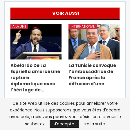
VOIR AUSSI
A LA UNE
INTERNATIONAL
Abelardo De La
La Tunisie convoque
Espriella amorce une
l’ambassadrice de
rupture
France après la
diplomatique avec
diffusion d’une…
l’héritage de…
DÉCRYPTAGES
DÉCRYPTAGES
Ce site Web utilise des cookies pour améliorer votre
expérience. Nous supposerons que vous êtes d'accord
avec cela, mais vous pouvez vous désinscrire si vous le
souhaitez.
J'accepte
Lire la suite