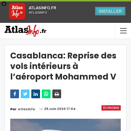
×
ATLASINFO.FR
INSTALLER
ATLASINFO
Casablanca: Reprise des
vols intérieurs à
l’aéroport Mohammed V
ÉCONOMIE
Le
25 Juin 2020 17:04
Par
Atlasinfo