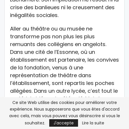
crise des banlieues ni le creusement des
inégalités sociales.
Aller au théâtre ou au musée ne
transforme pas non plus les plus
remuants des collégiens en angelots.
Dans une cité de l’Essonne, où un
établissement est partenaire, les convives
de la fondation, venus à une
représentation de théâtre dans
l’établissement, sont repartis les poches
allégées. Dans un autre lycée, c’est tout le
matériel vidéo qui a été volé. Mais la
Ce site Web utilise des cookies pour améliorer votre
directrice générale ne se décourage pas,
expérience. Nous supposerons que vous êtes d'accord
remet chaque matin l’ouvrage sur le
avec cela, mais vous pouvez vous désinscrire si vous le
métier.
souhaitez.
J'accepte
Lire la suite