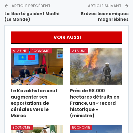
ARTICLE PRÉCÉDENT
ARTICLE SUIVANT
La liberté guidant Medhi
Brèves économiques
(Le Monde)
maghrébines
VOIR AUSSI
A LA UNE
ÉCONOMIE
A LA UNE
Le Kazakhstan veut
Près de 98.000
augmenter ses
hectares détruits en
exportations de
France, un « record
céréales vers le
historique »
Maroc
(ministre)
ÉCONOMIE
ÉCONOMIE