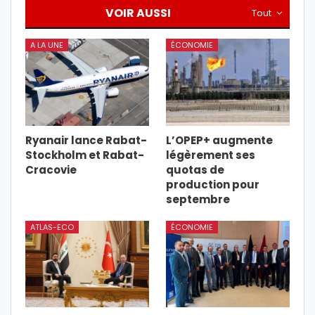
VOIR AUSSI
Tout
A LA UNE
ÉCONOMIE
Ryanair lance Rabat-
L’OPEP+ augmente
Stockholm et Rabat-
légèrement ses
Cracovie
quotas de
production pour
septembre
ATLAS-ECO
ÉCONOMIE