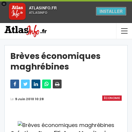
×
ATLASINFO.FR
INSTALLER
ATLASINFO
Brèves économiques
maghrébines
ÉCONOMIE
Le
9 Juin 2010 10:28