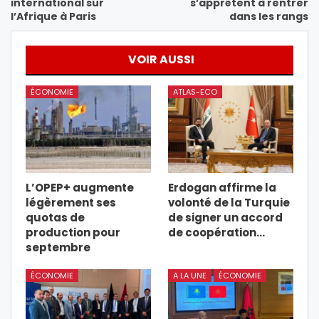
international sur
s’apprêtent à rentrer
l’Afrique à Paris
dans les rangs
VOIR AUSSI
ÉCONOMIE
ATLAS-ECO
L’OPEP+ augmente
Erdogan affirme la
légèrement ses
volonté de la Turquie
quotas de
de signer un accord
production pour
de coopération…
septembre
ÉCONOMIE
A LA UNE
ÉCONOMIE