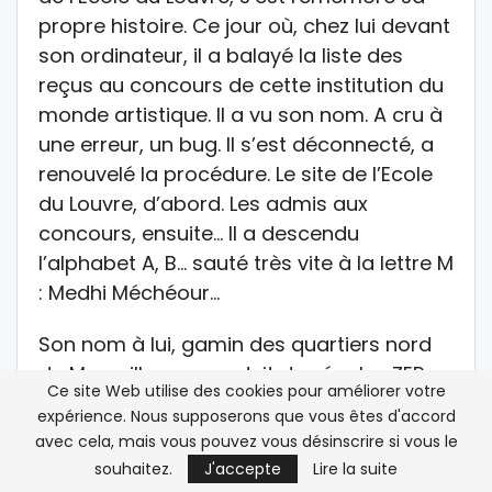
propre histoire. Ce jour où, chez lui devant
son ordinateur, il a balayé la liste des
reçus au concours de cette institution du
monde artistique. Il a vu son nom. A cru à
une erreur, un bug. Il s’est déconnecté, a
renouvelé la procédure. Le site de l’Ecole
du Louvre, d’abord. Les admis aux
concours, ensuite… Il a descendu
l’alphabet A, B… sauté très vite à la lettre M
: Medhi Méchéour…
Son nom à lui, gamin des quartiers nord
de Marseille, pur produit des écoles ZEP
Ce site Web utilise des cookies pour améliorer votre
(zone d’éducation prioritaire), était bien
expérience. Nous supposerons que vous êtes d'accord
là. Lui, le fils d’un père illettré reparti en
avec cela, mais vous pouvez vous désinscrire si vous le
Algérie et d’une auxiliaire de vie en charge
souhaitez.
J'accepte
Lire la suite