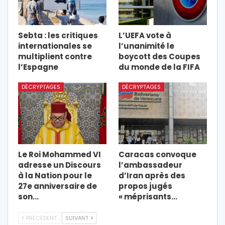
Sebta : les critiques
L’UEFA vote à
internationales se
l’unanimité le
multiplient contre
boycott des Coupes
l’Espagne
du monde de la FIFA
DÉCRYPTAGES
DÉCRYPTAGES
Le Roi Mohammed VI
Caracas convoque
adresse un Discours
l’ambassadeur
à la Nation pour le
d’Iran après des
27e anniversaire de
propos jugés
son…
« méprisants…
PRÉCÉDENT
SUIVANT