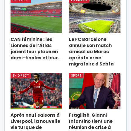
EN DIRECT
EN DIRECT
CAN féminine : les
Le FC Barcelone
Lionnes de l’Atlas
annule son match
jouent leur place en
amical au Maroc
demi-finales et leur…
après la crise
migratoire à Sebta
EN DIRECT
SPORT
Après neuf saisons à
Fragilisé, Gianni
Liverpool, la nouvelle
Infantino tient une
vie turque de
réunion de crise à