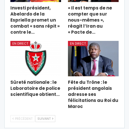
Investi président,
« Il est temps de ne
Abelardo de la
compter que sur
Espriella promet un
nous-mêmes »,
combat « sans répit »
réagit l’Iran au
contre le…
« Pacte de…
EN DIRECT
EN DIRECT
Sûreté nationale : le
Fête du Trône : le
Laboratoire de police
président angolais
scientifique obtient…
adresse ses
félicitations au Roi du
Maroc
PRÉCÉDENT
SUIVANT