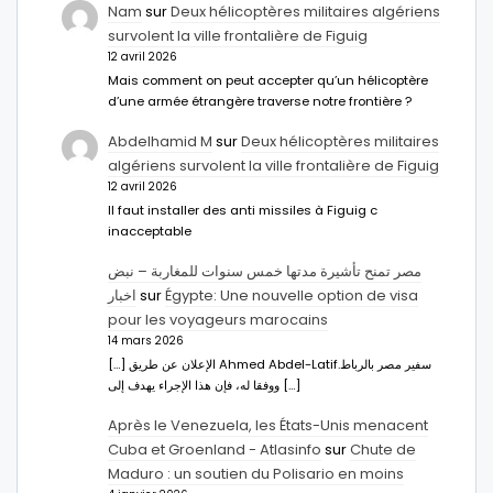
Nam
sur
Deux hélicoptères militaires algériens
survolent la ville frontalière de Figuig
12 avril 2026
Mais comment on peut accepter qu’un hélicoptère
d’une armée étrangère traverse notre frontière ?
Abdelhamid M
sur
Deux hélicoptères militaires
algériens survolent la ville frontalière de Figuig
12 avril 2026
Il faut installer des anti missiles à Figuig c
inacceptable
مصر تمنح تأشيرة مدتها خمس سنوات للمغاربة – نبض
اخبار
sur
Égypte: Une nouvelle option de visa
pour les voyageurs marocains
14 mars 2026
[…] الإعلان عن طريق Ahmed Abdel-Latifسفير مصر بالرباط.
ووفقا له، فإن هذا الإجراء يهدف إلى […]
Après le Venezuela, les États-Unis menacent
Cuba et Groenland - Atlasinfo
sur
Chute de
Maduro : un soutien du Polisario en moins