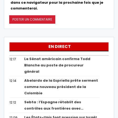
dans ce navigateur pour la prochaine fois que je
commenterai.
EN DIRECT
Le Sénat américain confirme Todd
12:17
Blanche au poste de procureur
général
Abelardo de la Espriella prête serment
12:14
comme nouveau président de la
Colombie
Sebta : l’Espagne rétablit des
12:12
contrôles aux frontières avec…
Les États-Unis font pression sur Israël
12:09