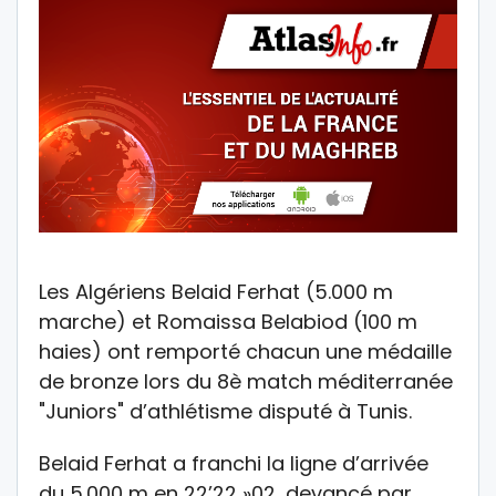
Les Algériens Belaid Ferhat (5.000 m
marche) et Romaissa Belabiod (100 m
haies) ont remporté chacun une médaille
de bronze lors du 8è match méditerranée
"Juniors" d’athlétisme disputé à Tunis.
Belaid Ferhat a franchi la ligne d’arrivée
du 5.000 m en 22’22 »02, devancé par