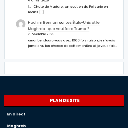
4 janvier 2026
[…] Chute de Maduro : un soutien du Polisario en
moins […]
Hachim Bennani
sur
Les États-Unis et le
Maghreb : que veut faire Trump ?
21 novembre 2025
omar bendouro vous avez 1000 fois raison, je n'avais
jamais vu les choses de cette manière et je vous fait…
PLAN DE SITE
En direct
Maghreb