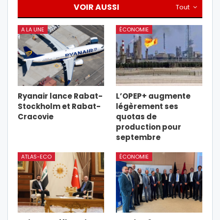
VOIR AUSSI
Tout
A LA UNE
ÉCONOMIE
Ryanair lance Rabat-
L’OPEP+ augmente
Stockholm et Rabat-
légèrement ses
Cracovie
quotas de
production pour
septembre
ATLAS-ECO
ÉCONOMIE