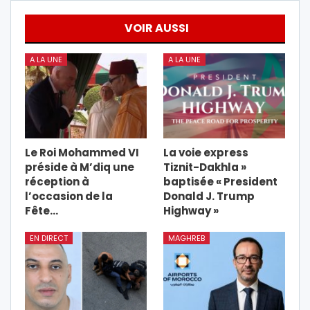
VOIR AUSSI
A LA UNE
A LA UNE
Le Roi Mohammed VI
La voie express
préside à M’diq une
Tiznit-Dakhla »
réception à
baptisée « President
l’occasion de la
Donald J. Trump
Fête…
Highway »
EN DIRECT
MAGHREB