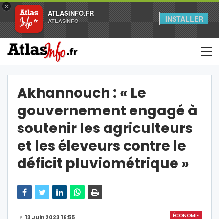
×
ATLASINFO.FR
INSTALLER
ATLASINFO
Akhannouch : « Le
gouvernement engagé à
soutenir les agriculteurs
et les éleveurs contre le
déficit pluviométrique »
ÉCONOMIE
Le
13 Juin 2023 16:55