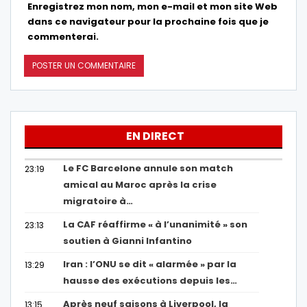
Enregistrez mon nom, mon e-mail et mon site Web
dans ce navigateur pour la prochaine fois que je
commenterai.
EN DIRECT
Le FC Barcelone annule son match
23:19
amical au Maroc après la crise
migratoire à…
La CAF réaffirme « à l’unanimité » son
23:13
soutien à Gianni Infantino
Iran : l’ONU se dit « alarmée » par la
13:29
hausse des exécutions depuis les…
Après neuf saisons à Liverpool, la
13:15