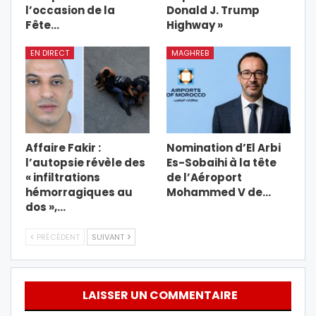
l’occasion de la
Donald J. Trump
Fête…
Highway »
EN DIRECT
MAGHREB
Affaire Fakir :
Nomination d’El Arbi
l’autopsie révèle des
Es-Sobaihi à la tête
« infiltrations
de l’Aéroport
hémorragiques au
Mohammed V de…
dos »,…
PRÉCÉDENT
SUIVANT
LAISSER UN COMMENTAIRE