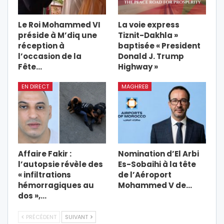
Le Roi Mohammed VI
La voie express
préside à M’diq une
Tiznit-Dakhla »
réception à
baptisée « President
l’occasion de la
Donald J. Trump
Fête…
Highway »
EN DIRECT
MAGHREB
Affaire Fakir :
Nomination d’El Arbi
l’autopsie révèle des
Es-Sobaihi à la tête
« infiltrations
de l’Aéroport
hémorragiques au
Mohammed V de…
dos »,…
PRÉCÉDENT
SUIVANT