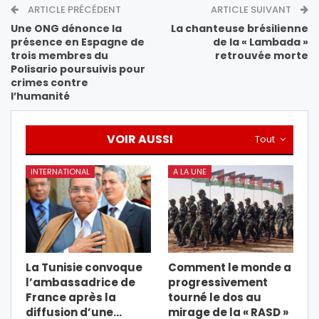
ARTICLE PRÉCÉDENT
ARTICLE SUIVANT
Une ONG dénonce la
La chanteuse brésilienne
présence en Espagne de
de la « Lambada »
trois membres du
retrouvée morte
Polisario poursuivis pour
crimes contre
l’humanité
VOIR AUSSI
Tout
INTERNATIONAL
A LA UNE
La Tunisie convoque
Comment le monde a
l’ambassadrice de
progressivement
France après la
tourné le dos au
diffusion d’une…
mirage de la « RASD »