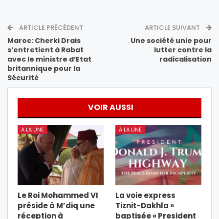
ARTICLE PRÉCÉDENT
ARTICLE SUIVANT
Maroc: Cherki Drais
Une société unie pour
s’entretient à Rabat
lutter contre la
avec le ministre d’Etat
radicalisation
britannique pour la
Sécurité
VOIR AUSSI
A LA UNE
A LA UNE
Le Roi Mohammed VI
La voie express
préside à M’diq une
Tiznit-Dakhla »
réception à
baptisée « President