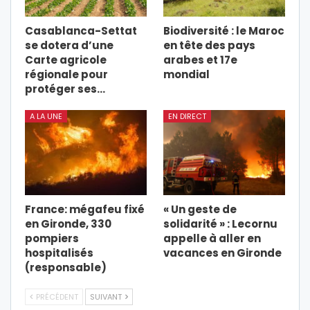
Casablanca-Settat
Biodiversité : le Maroc
se dotera d’une
en tête des pays
Carte agricole
arabes et 17e
régionale pour
mondial
protéger ses…
A LA UNE
EN DIRECT
France: mégafeu fixé
« Un geste de
en Gironde, 330
solidarité » : Lecornu
pompiers
appelle à aller en
hospitalisés
vacances en Gironde
(responsable)
PRÉCÉDENT
SUIVANT