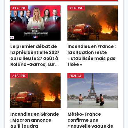
A LA UNE
A LA UNE
Le premier débat de
Incendies en France :
la présidentielle 2027
la situation reste
aura lieu le 27 août à
« stabilisée mais pas
Roland-Garros, sur…
fixée »
A LA UNE
FRANCE
Incendies en Gironde
Météo-France
: Macron annonce
confirme une
qu’il faudra
« nouvelle vague de