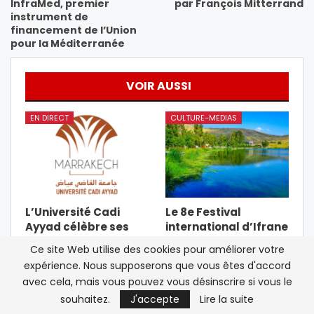
InfraMed, premier
par François Mitterrand
instrument de
financement de l’Union
pour la Méditerranée
VOIR AUSSI
EN DIRECT
CULTURE-MEDIAS
L’Université Cadi
Le 8e Festival
Ayyad célèbre ses
international d’Ifrane
étudiants les plus
se tiendra du 25 au 28
Ce site Web utilise des cookies pour améliorer votre
distingués de 2025-
juillet
expérience. Nous supposerons que vous êtes d'accord
2026
avec cela, mais vous pouvez vous désinscrire si vous le
souhaitez.
J'accepte
Lire la suite
ATLAS-DES-LIVRES
A LA UNE