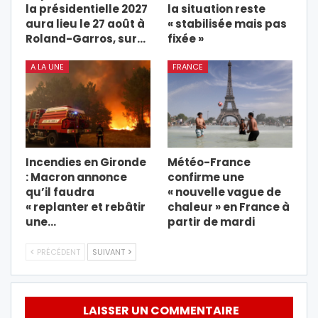
la présidentielle 2027
la situation reste
aura lieu le 27 août à
« stabilisée mais pas
Roland-Garros, sur…
fixée »
A LA UNE
FRANCE
Incendies en Gironde
Météo-France
: Macron annonce
confirme une
qu’il faudra
« nouvelle vague de
« replanter et rebâtir
chaleur » en France à
une…
partir de mardi
PRÉCÉDENT
SUIVANT
LAISSER UN COMMENTAIRE