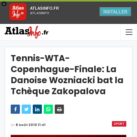
×
ATLASINFO.FR
INSTALLER
ATLASINFO
Tennis-WTA-
Copenhague-Finale: La
Danoise Wozniacki bat la
Tchèque Zakopalova
SPORT
Le
8 Août 2010 11:41