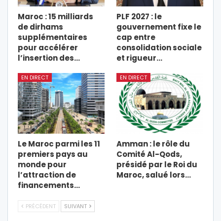
Maroc : 15 milliards
PLF 2027 : le
de dirhams
gouvernement fixe le
supplémentaires
cap entre
pour accélérer
consolidation sociale
l’insertion des…
et rigueur…
EN DIRECT
EN DIRECT
Le Maroc parmi les 11
Amman : le rôle du
premiers pays au
Comité Al-Qods,
monde pour
présidé par le Roi du
l’attraction de
Maroc, salué lors…
financements…
PRÉCÉDENT
SUIVANT