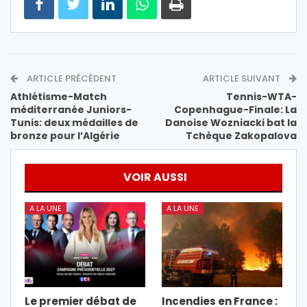
ARTICLE PRÉCÉDENT
ARTICLE SUIVANT
Athlétisme-Match
Tennis-WTA-
méditerranée Juniors-
Copenhague-Finale: La
Tunis: deux médailles de
Danoise Wozniacki bat la
bronze pour l’Algérie
Tchèque Zakopalova
VOIR AUSSI
A LA UNE
A LA UNE
Le premier débat de
Incendies en France :