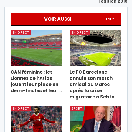
l’édition 2010
VOIR AUSSI
Tout
EN DIRECT
EN DIRECT
CAN féminine : les
Le FC Barcelone
Lionnes de l’Atlas
annule son match
jouent leur place en
amical au Maroc
demi-finales et leur…
après la crise
migratoire à Sebta
EN DIRECT
SPORT