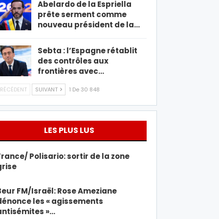
Abelardo de la Espriella
prête serment comme
nouveau président de la…
Sebta : l’Espagne rétablit
des contrôles aux
frontières avec…
RÉCÉDENT
SUIVANT
1 De 30 848
LES PLUS LUS
France/ Polisario: sortir de la zone
grise
Beur FM/Israël: Rose Ameziane
dénonce les « agissements
antisémites »…