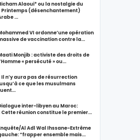
Hicham Alaoui* ou la nostalgie du
« Printemps (désenchantement)
Arabe …
Mohammed VI ordonne’une opération
massive de vaccination contre la…
Maati Monjib : activiste des droits de
l’Homme « persécuté » ou…
« Il n’y aura pas de résurrection
jusqu’à ce que les musulmans
tuent…
Dialogue inter-libyen au Maroc:
« Cette réunion constitue le premier…
Enquête/Al Adl Wal Ihssane-Extrême
gauche: “frapper ensemble mais…