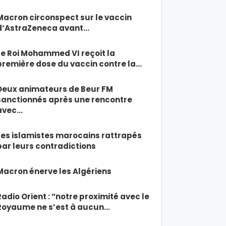
Macron circonspect sur le vaccin
d’AstraZeneca avant…
Le Roi Mohammed VI reçoit la
première dose du vaccin contre la…
Deux animateurs de Beur FM
sanctionnés après une rencontre
avec…
Les islamistes marocains rattrapés
par leurs contradictions
Macron énerve les Algériens
Radio Orient : “notre proximité avec le
Royaume ne s’est à aucun…