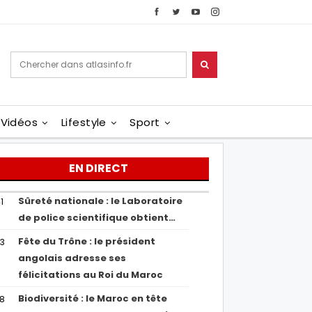
Vidéos
Lifestyle
Sport
EN DIRECT
Sûreté nationale : le Laboratoire
1
de police scientifique obtient…
Fête du Trône : le président
43
angolais adresse ses
félicitations au Roi du Maroc
Biodiversité : le Maroc en tête
38