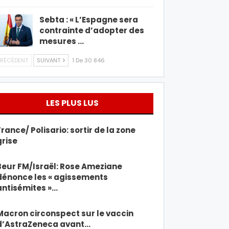
Sebta : « L’Espagne sera
contrainte d’adopter des
mesures …
RÉCÉDENT
SUIVANT
1 De 30 846
LES PLUS LUS
France/ Polisario: sortir de la zone
grise
Beur FM/Israël: Rose Ameziane
dénonce les « agissements
antisémites »…
Macron circonspect sur le vaccin
d’AstraZeneca avant…