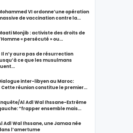
Mohammed VI ordonne’une opération
massive de vaccination contre la…
Maati Monjib : activiste des droits de
l’Homme « persécuté » ou…
« Il n’y aura pas de résurrection
jusqu’à ce que les musulmans
tuent…
Dialogue inter-libyen au Maroc:
« Cette réunion constitue le premier…
Enquête/Al Adl Wal Ihssane-Extrême
gauche: “frapper ensemble mais…
Al Adl Wal Ihssane, une Jamaa née
dans l’amertume