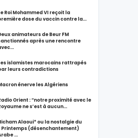
Le Roi Mohammed VI reçoit la
première dose du vaccin contre la…
Deux animateurs de Beur FM
sanctionnés après une rencontre
avec…
Les islamistes marocains rattrapés
par leurs contradictions
Macron énerve les Algériens
Radio Orient : “notre proximité avec le
Royaume ne s’est à aucun…
Hicham Alaoui* ou la nostalgie du
« Printemps (désenchantement)
Arabe …