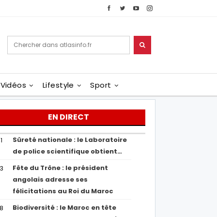
Vidéos
Lifestyle
Sport
EN DIRECT
Sûreté nationale : le Laboratoire
1
de police scientifique obtient…
Fête du Trône : le président
43
angolais adresse ses
félicitations au Roi du Maroc
Biodiversité : le Maroc en tête
38