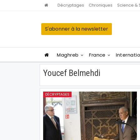
Décryptages
Chroniques
Science & 
S'abonner à la newsletter
Maghreb
France
Internati
Youcef Belmehdi
DÉCRYPTAGES