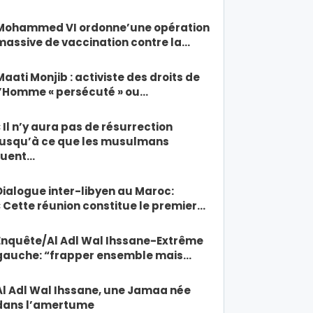
Mohammed VI ordonne’une opération
massive de vaccination contre la…
Maati Monjib : activiste des droits de
l’Homme « persécuté » ou…
« Il n’y aura pas de résurrection
jusqu’à ce que les musulmans
tuent…
Dialogue inter-libyen au Maroc:
« Cette réunion constitue le premier…
Enquête/Al Adl Wal Ihssane-Extrême
gauche: “frapper ensemble mais…
Al Adl Wal Ihssane, une Jamaa née
dans l’amertume