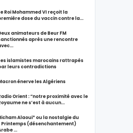
Le Roi Mohammed VI reçoit la
première dose du vaccin contre la…
Deux animateurs de Beur FM
sanctionnés après une rencontre
avec…
Les islamistes marocains rattrapés
par leurs contradictions
Macron énerve les Algériens
Radio Orient : “notre proximité avec le
Royaume ne s’est à aucun…
Hicham Alaoui* ou la nostalgie du
« Printemps (désenchantement)
Arabe …