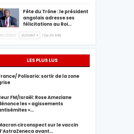
Fête du Trône : le président
angolais adresse ses
félicitations au Roi…
RÉCÉDENT
SUIVANT
1 De 30 846
LES PLUS LUS
France/ Polisario: sortir de la zone
grise
Beur FM/Israël: Rose Ameziane
dénonce les « agissements
antisémites »…
Macron circonspect sur le vaccin
d’AstraZeneca avant…