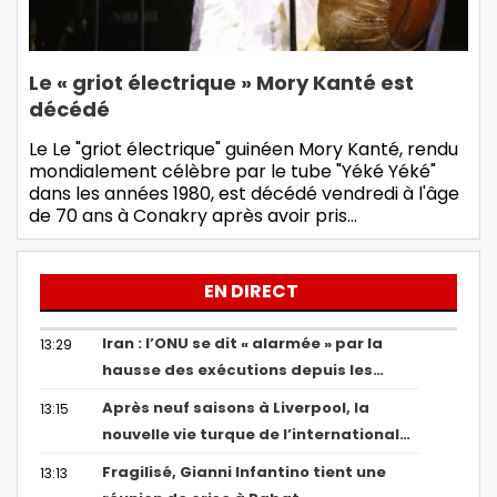
Le « griot électrique » Mory Kanté est
décédé
Le Le "griot électrique" guinéen Mory Kanté, rendu
mondialement célèbre par le tube "Yéké Yéké"
dans les années 1980, est décédé vendredi à l'âge
de 70 ans à Conakry après avoir pris…
EN DIRECT
Iran : l’ONU se dit « alarmée » par la
13:29
hausse des exécutions depuis les…
Après neuf saisons à Liverpool, la
13:15
nouvelle vie turque de l’international…
Fragilisé, Gianni Infantino tient une
13:13