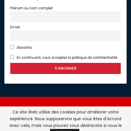
Prénom ou nom complet
Email
AtlasInfo
En continuant, vous acceptez la politique de confidentialité
Ce site Web utilise des cookies pour améliorer votre
expérience. Nous supposerons que vous êtes d'accord
Atlasinfo.fr : l'essentiel de l'actualité de la France et du
avec cela, mais vous pouvez vous désinscrire si vous le
Maghreb © Tous Droits Réservés - Atlasinfo- 2026