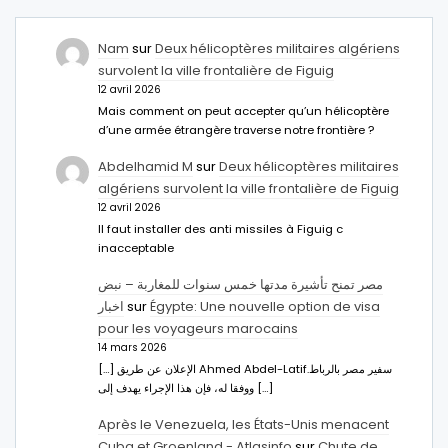
Nam
sur
Deux hélicoptères militaires algériens
survolent la ville frontalière de Figuig
12 avril 2026
Mais comment on peut accepter qu’un hélicoptère
d’une armée étrangère traverse notre frontière ?
Abdelhamid M
sur
Deux hélicoptères militaires
algériens survolent la ville frontalière de Figuig
12 avril 2026
Il faut installer des anti missiles à Figuig c
inacceptable
مصر تمنح تأشيرة مدتها خمس سنوات للمغاربة – نبض
اخبار
sur
Égypte: Une nouvelle option de visa
pour les voyageurs marocains
14 mars 2026
[…] الإعلان عن طريق Ahmed Abdel-Latifسفير مصر بالرباط.
ووفقا له، فإن هذا الإجراء يهدف إلى […]
Après le Venezuela, les États-Unis menacent
Cuba et Groenland - Atlasinfo
sur
Chute de