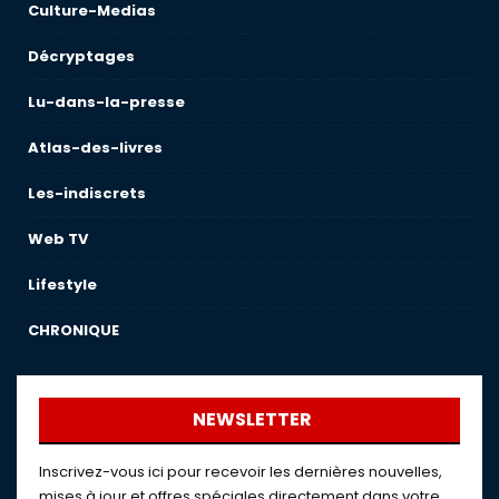
Culture-Medias
Décryptages
Lu-dans-la-presse
Atlas-des-livres
Les-indiscrets
Web TV
Lifestyle
CHRONIQUE
NEWSLETTER
Inscrivez-vous ici pour recevoir les dernières nouvelles,
mises à jour et offres spéciales directement dans votre