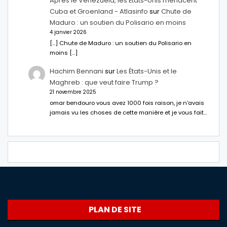
Après le Venezuela, les États-Unis menacent
Cuba et Groenland - Atlasinfo
sur
Chute de
Maduro : un soutien du Polisario en moins
4 janvier 2026
[…] Chute de Maduro : un soutien du Polisario en
moins […]
Hachim Bennani
sur
Les États-Unis et le
Maghreb : que veut faire Trump ?
21 novembre 2025
omar bendouro vous avez 1000 fois raison, je n'avais
jamais vu les choses de cette manière et je vous fait…
PLAN DE SITE