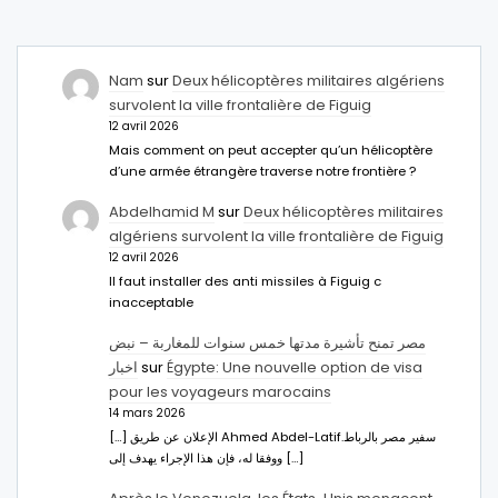
Nam
sur
Deux hélicoptères militaires algériens
survolent la ville frontalière de Figuig
12 avril 2026
Mais comment on peut accepter qu’un hélicoptère
d’une armée étrangère traverse notre frontière ?
Abdelhamid M
sur
Deux hélicoptères militaires
algériens survolent la ville frontalière de Figuig
12 avril 2026
Il faut installer des anti missiles à Figuig c
inacceptable
مصر تمنح تأشيرة مدتها خمس سنوات للمغاربة – نبض
اخبار
sur
Égypte: Une nouvelle option de visa
pour les voyageurs marocains
14 mars 2026
[…] الإعلان عن طريق Ahmed Abdel-Latifسفير مصر بالرباط.
ووفقا له، فإن هذا الإجراء يهدف إلى […]