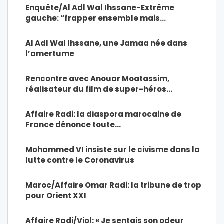
Enquête/Al Adl Wal Ihssane-Extrême
gauche: “frapper ensemble mais…
Al Adl Wal Ihssane, une Jamaa née dans
l’amertume
Rencontre avec Anouar Moatassim,
réalisateur du film de super-héros…
Affaire Radi: la diaspora marocaine de
France dénonce toute…
Mohammed VI insiste sur le civisme dans la
lutte contre le Coronavirus
Maroc/Affaire Omar Radi: la tribune de trop
pour Orient XXI
Affaire Radi/Viol: « Je sentais son odeur