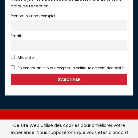
boîte de réception.
Prénom ou nom complet
Email
AtlasInfo
En continuant, vous acceptez la politique de confidentialité
Ce site Web utilise des cookies pour améliorer votre
expérience. Nous supposerons que vous êtes d'accord
Atlasinfo.fr : l'essentiel de l'actualité de la France et du