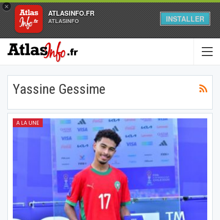
×
ATLASINFO.FR
INSTALLER
ATLASINFO
Yassine Gessime
A LA UNE