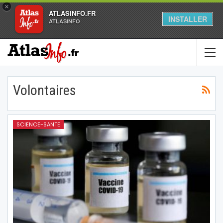
×
ATLASINFO.FR
INSTALLER
ATLASINFO
Volontaires
SCIENCE-SANTE