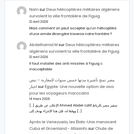
Nam
sur
Deux hélicoptères militaires algériens
survolent la ville frontalière de Figuig
12 avril 2026
Mais comment on peut accepter qu’un hélicoptère
d’une armée étrangère traverse notre frontière ?
Abdelhamid M
sur
Deux hélicoptères militaires
algériens survolent la ville frontalière de Figuig
12 avril 2026
Il faut installer des anti missiles à Figuig c
inacceptable
مصر تمنح تأشيرة مدتها خمس سنوات للمغاربة – نبض
اخبار
sur
Égypte: Une nouvelle option de visa
pour les voyageurs marocains
14 mars 2026
[…] الإعلان عن طريق Ahmed Abdel-Latifسفير مصر بالرباط.
ووفقا له، فإن هذا الإجراء يهدف إلى […]
Après le Venezuela, les États-Unis menacent
Cuba et Groenland - Atlasinfo
sur
Chute de