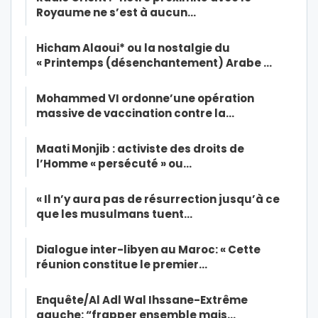
Royaume ne s’est à aucun…
Hicham Alaoui* ou la nostalgie du
« Printemps (désenchantement) Arabe …
Mohammed VI ordonne’une opération
massive de vaccination contre la…
Maati Monjib : activiste des droits de
l’Homme « persécuté » ou…
« Il n’y aura pas de résurrection jusqu’à ce
que les musulmans tuent…
Dialogue inter-libyen au Maroc: « Cette
réunion constitue le premier…
Enquête/Al Adl Wal Ihssane-Extrême
gauche: “frapper ensemble mais…