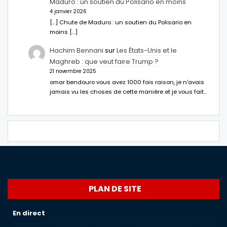
Maduro : un soutien du Polisario en moins
4 janvier 2026
[…] Chute de Maduro : un soutien du Polisario en
moins […]
Hachim Bennani
sur
Les États-Unis et le
Maghreb : que veut faire Trump ?
21 novembre 2025
omar bendouro vous avez 1000 fois raison, je n'avais
jamais vu les choses de cette manière et je vous fait…
PLAN DE SITE
En direct