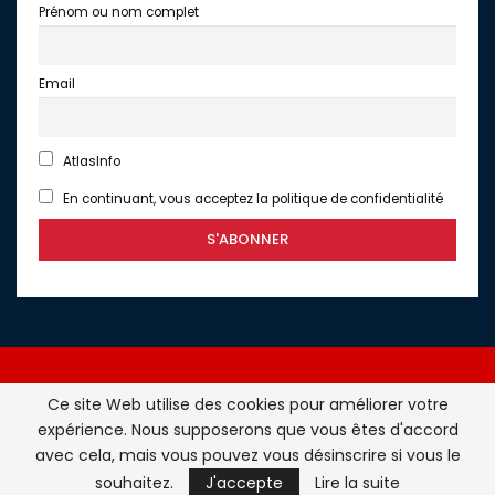
Prénom ou nom complet
Email
AtlasInfo
En continuant, vous acceptez la politique de confidentialité
Ce site Web utilise des cookies pour améliorer votre
expérience. Nous supposerons que vous êtes d'accord
Atlasinfo.fr : l'essentiel de l'actualité de la France et du
avec cela, mais vous pouvez vous désinscrire si vous le
Maghreb © Tous Droits Réservés - Atlasinfo- 2026
souhaitez.
J'accepte
Lire la suite
ATLASINFO