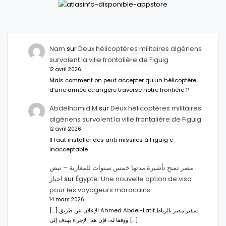
Nam
sur
Deux hélicoptères militaires algériens
survolent la ville frontalière de Figuig
12 avril 2026
Mais comment on peut accepter qu’un hélicoptère
d’une armée étrangère traverse notre frontière ?
Abdelhamid M
sur
Deux hélicoptères militaires
algériens survolent la ville frontalière de Figuig
12 avril 2026
Il faut installer des anti missiles à Figuig c
inacceptable
مصر تمنح تأشيرة مدتها خمس سنوات للمغاربة – نبض
اخبار
sur
Égypte: Une nouvelle option de visa
pour les voyageurs marocains
14 mars 2026
[…] الإعلان عن طريق Ahmed Abdel-Latifسفير مصر بالرباط.
ووفقا له، فإن هذا الإجراء يهدف إلى […]