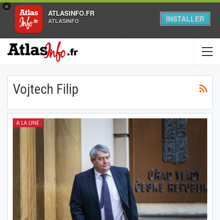
×
ATLASINFO.FR
INSTALLER
ATLASINFO
Vojtech Filip
A LA UNE