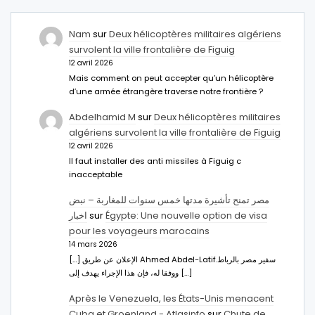
Nam
sur
Deux hélicoptères militaires algériens
survolent la ville frontalière de Figuig
12 avril 2026
Mais comment on peut accepter qu’un hélicoptère
d’une armée étrangère traverse notre frontière ?
Abdelhamid M
sur
Deux hélicoptères militaires
algériens survolent la ville frontalière de Figuig
12 avril 2026
Il faut installer des anti missiles à Figuig c
inacceptable
مصر تمنح تأشيرة مدتها خمس سنوات للمغاربة – نبض
اخبار
sur
Égypte: Une nouvelle option de visa
pour les voyageurs marocains
14 mars 2026
[…] الإعلان عن طريق Ahmed Abdel-Latifسفير مصر بالرباط.
ووفقا له، فإن هذا الإجراء يهدف إلى […]
Après le Venezuela, les États-Unis menacent
Cuba et Groenland - Atlasinfo
sur
Chute de