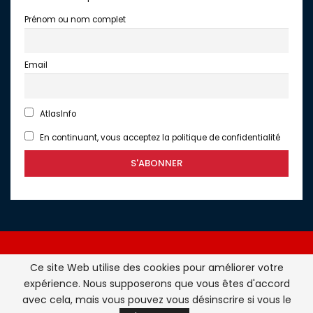
Prénom ou nom complet
Email
AtlasInfo
En continuant, vous acceptez la politique de confidentialité
Ce site Web utilise des cookies pour améliorer votre
expérience. Nous supposerons que vous êtes d'accord
Atlasinfo.fr : l'essentiel de l'actualité de la France et du
avec cela, mais vous pouvez vous désinscrire si vous le
Maghreb © Tous Droits Réservés - Atlasinfo- 2026