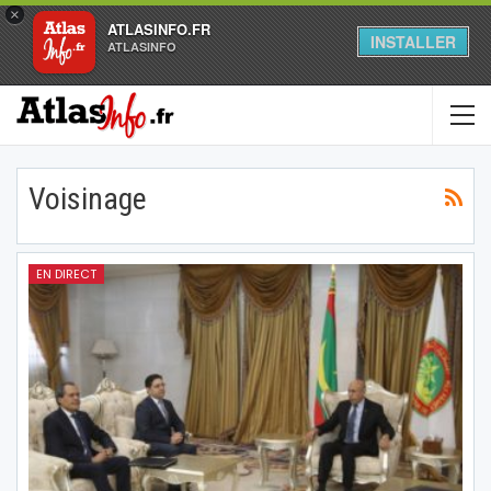
×
ATLASINFO.FR
INSTALLER
ATLASINFO
Voisinage
EN DIRECT