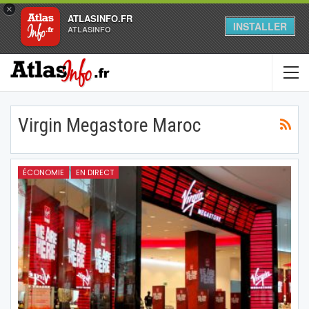
×
ATLASINFO.FR
INSTALLER
ATLASINFO
Virgin Megastore Maroc
ÉCONOMIE
EN DIRECT