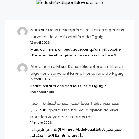
Nam
sur
Deux hélicoptères militaires algériens
survolent la ville frontalière de Figuig
12 avril 2026
Mais comment on peut accepter qu’un hélicoptère
d’une armée étrangère traverse notre frontière ?
Abdelhamid M
sur
Deux hélicoptères militaires
algériens survolent la ville frontalière de Figuig
12 avril 2026
Il faut installer des anti missiles à Figuig c
inacceptable
مصر تمنح تأشيرة مدتها خمس سنوات للمغاربة – نبض
اخبار
sur
Égypte: Une nouvelle option de visa
pour les voyageurs marocains
14 mars 2026
[…] الإعلان عن طريق Ahmed Abdel-Latifسفير مصر بالرباط.
ووفقا له، فإن هذا الإجراء يهدف إلى […]