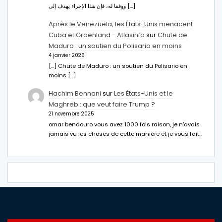
ووفقا له، فإن هذا الإجراء يهدف إلى […]
Après le Venezuela, les États-Unis menacent
Cuba et Groenland - Atlasinfo
sur
Chute de
Maduro : un soutien du Polisario en moins
4 janvier 2026
[…] Chute de Maduro : un soutien du Polisario en
moins […]
Hachim Bennani
sur
Les États-Unis et le
Maghreb : que veut faire Trump ?
21 novembre 2025
omar bendouro vous avez 1000 fois raison, je n'avais
jamais vu les choses de cette manière et je vous fait…