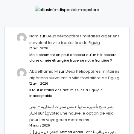
Nam
sur
Deux hélicoptères militaires algériens
survolent la ville frontalière de Figuig
12 avril 2026
Mais comment on peut accepter qu’un hélicoptère
d’une armée étrangère traverse notre frontière ?
Abdelhamid M
sur
Deux hélicoptères militaires
algériens survolent la ville frontalière de Figuig
12 avril 2026
Il faut installer des anti missiles à Figuig c
inacceptable
مصر تمنح تأشيرة مدتها خمس سنوات للمغاربة – نبض
اخبار
sur
Égypte: Une nouvelle option de visa
pour les voyageurs marocains
14 mars 2026
[…] الإعلان عن طريق Ahmed Abdel-Latifسفير مصر بالرباط.