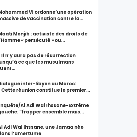
Mohammed VI ordonne’une opération
massive de vaccination contre la…
Maati Monjib : activiste des droits de
l’Homme « persécuté » ou…
« Il n’y aura pas de résurrection
jusqu’à ce que les musulmans
tuent…
Dialogue inter-libyen au Maroc:
« Cette réunion constitue le premier…
Enquête/Al Adl Wal Ihssane-Extrême
gauche: “frapper ensemble mais…
Al Adl Wal Ihssane, une Jamaa née
dans l’amertume