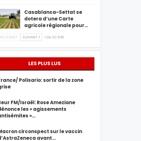
Casablanca-Settat se
dotera d’une Carte
agricole régionale pour…
RÉCÉDENT
SUIVANT
1 De 30 845
LES PLUS LUS
France/ Polisario: sortir de la zone
grise
Beur FM/Israël: Rose Ameziane
dénonce les « agissements
antisémites »…
Macron circonspect sur le vaccin
d’AstraZeneca avant…