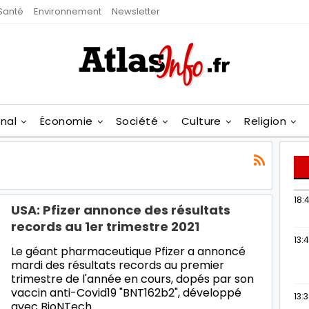
Santé
Environnement
Newsletter
onal
Économie
Société
Culture
Religion
18:4
USA: Pfizer annonce des résultats
records au 1er trimestre 2021
13:
Le géant pharmaceutique Pfizer a annoncé
mardi des résultats records au premier
trimestre de l'année en cours, dopés par son
vaccin anti-Covid19 "BNT162b2", développé
13:
avec BioNTech.