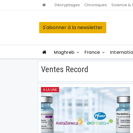
Décryptages
Chroniques
Science & 
S'abonner à la newsletter
Maghreb
France
Internati
Ventes Record
A LA UNE