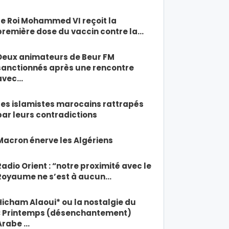
Le Roi Mohammed VI reçoit la
première dose du vaccin contre la…
Deux animateurs de Beur FM
sanctionnés après une rencontre
avec…
Les islamistes marocains rattrapés
par leurs contradictions
Macron énerve les Algériens
Radio Orient : “notre proximité avec le
Royaume ne s’est à aucun…
Hicham Alaoui* ou la nostalgie du
« Printemps (désenchantement)
Arabe …