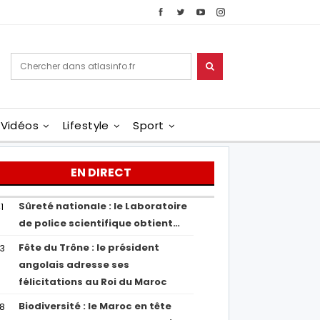
Vidéos
Lifestyle
Sport
EN DIRECT
Sûreté nationale : le Laboratoire
1
de police scientifique obtient…
Fête du Trône : le président
43
angolais adresse ses
félicitations au Roi du Maroc
Biodiversité : le Maroc en tête
38