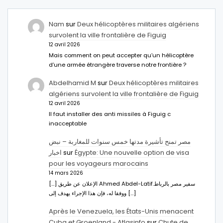
Nam
sur
Deux hélicoptères militaires algériens
survolent la ville frontalière de Figuig
12 avril 2026
Mais comment on peut accepter qu’un hélicoptère
d’une armée étrangère traverse notre frontière ?
Abdelhamid M
sur
Deux hélicoptères militaires
algériens survolent la ville frontalière de Figuig
12 avril 2026
Il faut installer des anti missiles à Figuig c
inacceptable
مصر تمنح تأشيرة مدتها خمس سنوات للمغاربة – نبض
اخبار
sur
Égypte: Une nouvelle option de visa
pour les voyageurs marocains
14 mars 2026
[…] الإعلان عن طريق Ahmed Abdel-Latifسفير مصر بالرباط.
ووفقا له، فإن هذا الإجراء يهدف إلى […]
Après le Venezuela, les États-Unis menacent
Cuba et Groenland - Atlasinfo
sur
Chute de