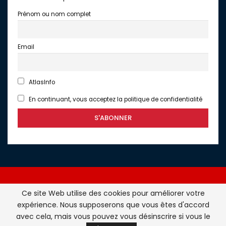
Prénom ou nom complet
Email
AtlasInfo
En continuant, vous acceptez la politique de confidentialité
Ce site Web utilise des cookies pour améliorer votre
expérience. Nous supposerons que vous êtes d'accord
Atlasinfo.fr : l'essentiel de l'actualité de la France et du
avec cela, mais vous pouvez vous désinscrire si vous le
Maghreb © Tous Droits Réservés - Atlasinfo- 2026