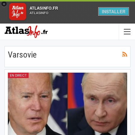
×
ATLASINFO.FR
INSTALLER
ATLASINFO
Varsovie
EN DIRECT