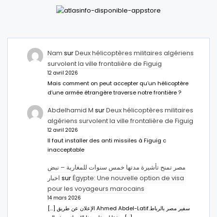
Nam
sur
Deux hélicoptères militaires algériens
survolent la ville frontalière de Figuig
12 avril 2026
Mais comment on peut accepter qu’un hélicoptère
d’une armée étrangère traverse notre frontière ?
Abdelhamid M
sur
Deux hélicoptères militaires
algériens survolent la ville frontalière de Figuig
12 avril 2026
Il faut installer des anti missiles à Figuig c
inacceptable
مصر تمنح تأشيرة مدتها خمس سنوات للمغاربة – نبض
اخبار
sur
Égypte: Une nouvelle option de visa
pour les voyageurs marocains
14 mars 2026
[…] الإعلان عن طريق Ahmed Abdel-Latifسفير مصر بالرباط.