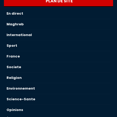
PLAN DE SITE
En direct
Maghreb
International
Sport
France
Societe
Religion
Environnement
Science-Sante
Opinions