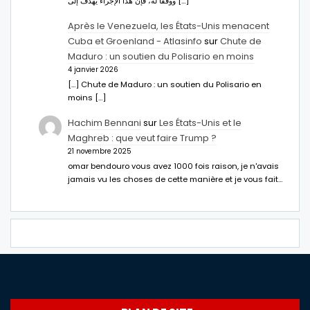
ووفقا له، فإن هذا الإجراء يهدف إلى […]
Après le Venezuela, les États-Unis menacent
Cuba et Groenland - Atlasinfo
sur
Chute de
Maduro : un soutien du Polisario en moins
4 janvier 2026
[…] Chute de Maduro : un soutien du Polisario en
moins […]
Hachim Bennani
sur
Les États-Unis et le
Maghreb : que veut faire Trump ?
21 novembre 2025
omar bendouro vous avez 1000 fois raison, je n'avais
jamais vu les choses de cette manière et je vous fait…