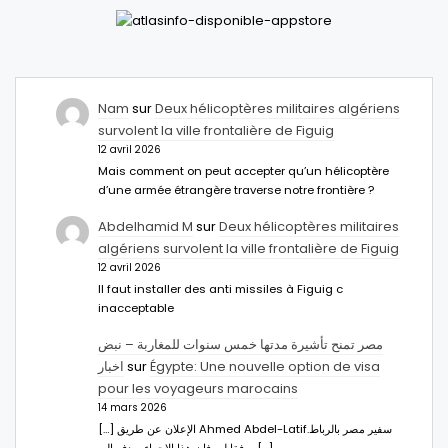
Nam
sur
Deux hélicoptères militaires algériens
survolent la ville frontalière de Figuig
12 avril 2026
Mais comment on peut accepter qu’un hélicoptère
d’une armée étrangère traverse notre frontière ?
Abdelhamid M
sur
Deux hélicoptères militaires
algériens survolent la ville frontalière de Figuig
12 avril 2026
Il faut installer des anti missiles à Figuig c
inacceptable
مصر تمنح تأشيرة مدتها خمس سنوات للمغاربة – نبض
اخبار
sur
Égypte: Une nouvelle option de visa
pour les voyageurs marocains
14 mars 2026
[…] الإعلان عن طريق Ahmed Abdel-Latifسفير مصر بالرباط.
ووفقا له، فإن هذا الإجراء يهدف إلى […]