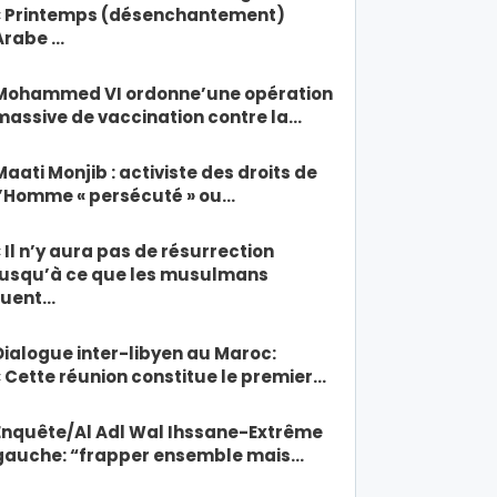
« Printemps (désenchantement)
Arabe …
Mohammed VI ordonne’une opération
massive de vaccination contre la…
Maati Monjib : activiste des droits de
l’Homme « persécuté » ou…
« Il n’y aura pas de résurrection
jusqu’à ce que les musulmans
tuent…
Dialogue inter-libyen au Maroc:
« Cette réunion constitue le premier…
Enquête/Al Adl Wal Ihssane-Extrême
gauche: “frapper ensemble mais…