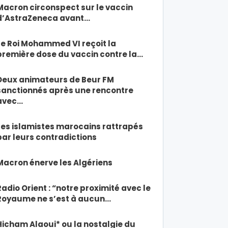
Macron circonspect sur le vaccin
d’AstraZeneca avant…
Le Roi Mohammed VI reçoit la
première dose du vaccin contre la…
Deux animateurs de Beur FM
sanctionnés après une rencontre
avec…
Les islamistes marocains rattrapés
par leurs contradictions
Macron énerve les Algériens
Radio Orient : “notre proximité avec le
Royaume ne s’est à aucun…
Hicham Alaoui* ou la nostalgie du