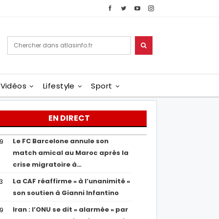
Vidéos
Lifestyle
Sport
EN DIRECT
Le FC Barcelone annule son
19
match amical au Maroc après la
crise migratoire à…
La CAF réaffirme « à l’unanimité »
13
son soutien à Gianni Infantino
Iran : l’ONU se dit « alarmée » par
29