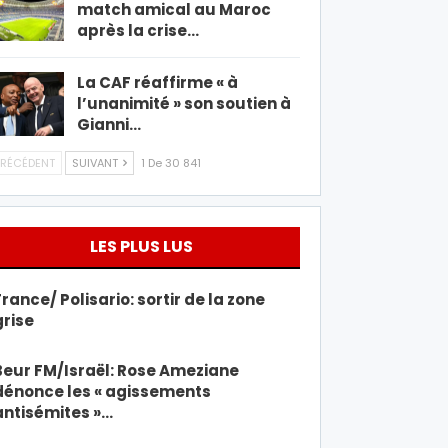
match amical au Maroc
après la crise…
La CAF réaffirme « à
l’unanimité » son soutien à
Gianni…
RÉCÉDENT
SUIVANT
1 De 30 841
LES PLUS LUS
France/ Polisario: sortir de la zone
grise
Beur FM/Israël: Rose Ameziane
dénonce les « agissements
antisémites »…