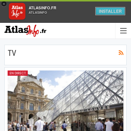
×
ATLASINFO.FR
INSTALLER
ATLASINFO
TV
EN DIRECT