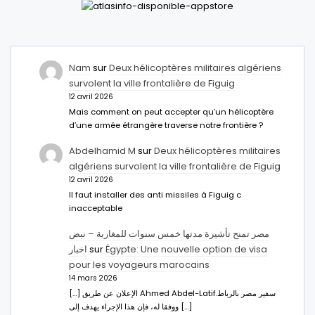
Nam
sur
Deux hélicoptères militaires algériens
survolent la ville frontalière de Figuig
12 avril 2026
Mais comment on peut accepter qu’un hélicoptère
d’une armée étrangère traverse notre frontière ?
Abdelhamid M
sur
Deux hélicoptères militaires
algériens survolent la ville frontalière de Figuig
12 avril 2026
Il faut installer des anti missiles à Figuig c
inacceptable
مصر تمنح تأشيرة مدتها خمس سنوات للمغاربة – نبض
اخبار
sur
Égypte: Une nouvelle option de visa
pour les voyageurs marocains
14 mars 2026
[…] الإعلان عن طريق Ahmed Abdel-Latifسفير مصر بالرباط.
ووفقا له، فإن هذا الإجراء يهدف إلى […]