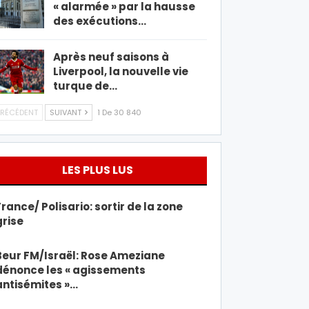
« alarmée » par la hausse
des exécutions…
Après neuf saisons à
Liverpool, la nouvelle vie
turque de…
RÉCÉDENT
SUIVANT
1 De 30 840
LES PLUS LUS
France/ Polisario: sortir de la zone
grise
Beur FM/Israël: Rose Ameziane
dénonce les « agissements
antisémites »…