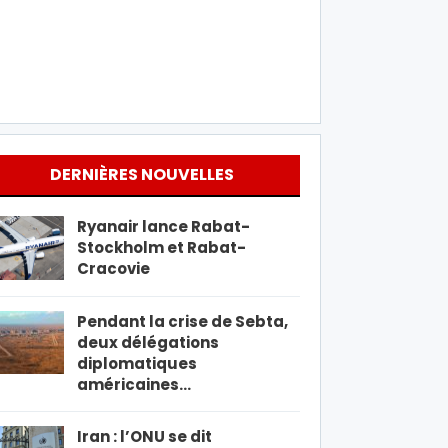
DERNIÈRES NOUVELLES
Ryanair lance Rabat-
Stockholm et Rabat-
Cracovie
Pendant la crise de Sebta,
deux délégations
diplomatiques
américaines…
Iran : l’ONU se dit