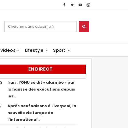
Vidéos
Lifestyle
Sport
EN DIRECT
Iran : l’ONU se dit « alarmée » par
29
la hausse des exécutions depuis
les…
Après neuf saisons à Liverpool, la
5
nouvelle vie turque de
l’international…