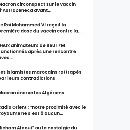
Macron circonspect sur le vaccin
d’AstraZeneca avant…
Le Roi Mohammed VI reçoit la
première dose du vaccin contre la…
Deux animateurs de Beur FM
sanctionnés après une rencontre
avec…
Les islamistes marocains rattrapés
par leurs contradictions
Macron énerve les Algériens
Radio Orient : “notre proximité avec le
Royaume ne s’est à aucun…
Hicham Alaoui* ou la nostalgie du