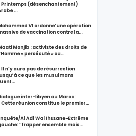
« Printemps (désenchantement)
Arabe …
Mohammed VI ordonne’une opération
massive de vaccination contre la…
Maati Monjib : activiste des droits de
l’Homme « persécuté » ou…
« Il n’y aura pas de résurrection
jusqu’à ce que les musulmans
tuent…
Dialogue inter-libyen au Maroc:
« Cette réunion constitue le premier…
Enquête/Al Adl Wal Ihssane-Extrême
gauche: “frapper ensemble mais…