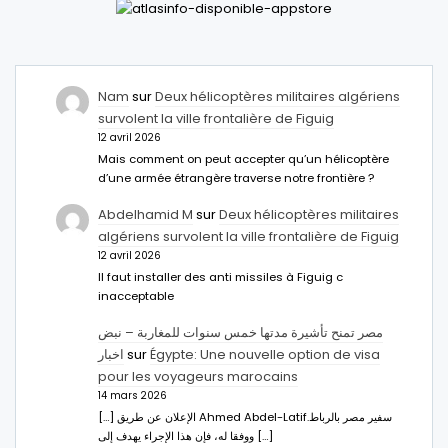
Nam
sur
Deux hélicoptères militaires algériens
survolent la ville frontalière de Figuig
12 avril 2026
Mais comment on peut accepter qu’un hélicoptère
d’une armée étrangère traverse notre frontière ?
Abdelhamid M
sur
Deux hélicoptères militaires
algériens survolent la ville frontalière de Figuig
12 avril 2026
Il faut installer des anti missiles à Figuig c
inacceptable
مصر تمنح تأشيرة مدتها خمس سنوات للمغاربة – نبض
اخبار
sur
Égypte: Une nouvelle option de visa
pour les voyageurs marocains
14 mars 2026
[…] الإعلان عن طريق Ahmed Abdel-Latifسفير مصر بالرباط.
ووفقا له، فإن هذا الإجراء يهدف إلى […]