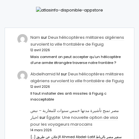
Nam
sur
Deux hélicoptères militaires algériens
survolent la ville frontalière de Figuig
12 avril 2026
Mais comment on peut accepter qu’un hélicoptère
d’une armée étrangère traverse notre frontière ?
Abdelhamid M
sur
Deux hélicoptères militaires
algériens survolent la ville frontalière de Figuig
12 avril 2026
Il faut installer des anti missiles à Figuig c
inacceptable
مصر تمنح تأشيرة مدتها خمس سنوات للمغاربة – نبض
اخبار
sur
Égypte: Une nouvelle option de visa
pour les voyageurs marocains
14 mars 2026
[…] الإعلان عن طريق Ahmed Abdel-Latifسفير مصر بالرباط.