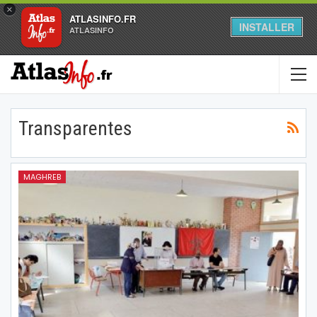
×
ATLASINFO.FR
INSTALLER
ATLASINFO
Transparentes
MAGHREB