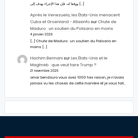
ووفقا له، فإن هذا الإجراء يهدف إلى […]
Après le Venezuela, les États-Unis menacent
Cuba et Groenland - Atlasinfo
sur
Chute de
Maduro : un soutien du Polisario en moins
4 janvier 2026
[…] Chute de Maduro : un soutien du Polisario en
moins […]
Hachim Bennani
sur
Les États-Unis et le
Maghreb : que veut faire Trump ?
21 novembre 2025
omar bendouro vous avez 1000 fois raison, je n'avais
jamais vu les choses de cette manière et je vous fait…