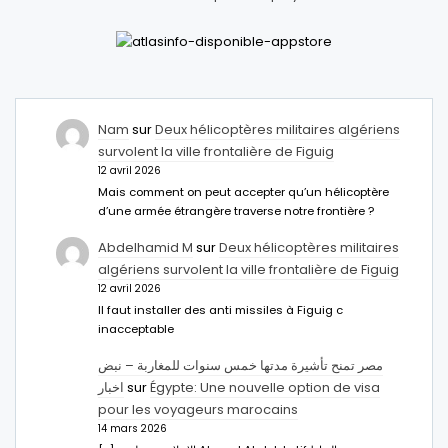
Nam
sur
Deux hélicoptères militaires algériens
survolent la ville frontalière de Figuig
12 avril 2026
Mais comment on peut accepter qu’un hélicoptère
d’une armée étrangère traverse notre frontière ?
Abdelhamid M
sur
Deux hélicoptères militaires
algériens survolent la ville frontalière de Figuig
12 avril 2026
Il faut installer des anti missiles à Figuig c
inacceptable
مصر تمنح تأشيرة مدتها خمس سنوات للمغاربة – نبض
اخبار
sur
Égypte: Une nouvelle option de visa
pour les voyageurs marocains
14 mars 2026