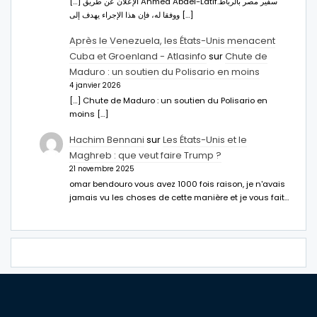
[…] الإعلان عن طريق Ahmed Abdel-Latifسفير مصر بالرباط.
ووفقا له، فإن هذا الإجراء يهدف إلى […]
Après le Venezuela, les États-Unis menacent
Cuba et Groenland - Atlasinfo
sur
Chute de
Maduro : un soutien du Polisario en moins
4 janvier 2026
[…] Chute de Maduro : un soutien du Polisario en
moins […]
Hachim Bennani
sur
Les États-Unis et le
Maghreb : que veut faire Trump ?
21 novembre 2025
omar bendouro vous avez 1000 fois raison, je n'avais
jamais vu les choses de cette manière et je vous fait…