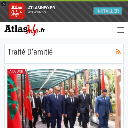
×
ATLASINFO.FR
INSTALLER
ATLASINFO
Traité D’amitié
A LA UNE