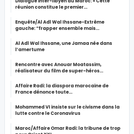
Dialogue inter-libyen au Maroc: « Cette
réunion constitue le premier…
Enquête/Al Adl Wal Ihssane-Extrême
gauche: “frapper ensemble mais…
Al Adl Wal Ihssane, une Jamaa née dans
l’amertume
Rencontre avec Anouar Moatassim,
réalisateur du film de super-héros…
Affaire Radi: la diaspora marocaine de
France dénonce toute…
Mohammed VI insiste sur le civisme dans la
lutte contre le Coronavirus
Maroc/Affaire Omar Radi: la tribune de trop