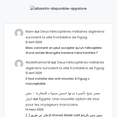
Nam
sur
Deux hélicoptères militaires algériens
survolent la ville frontalière de Figuig
12 avril 2026
Mais comment on peut accepter qu’un hélicoptère
d’une armée étrangère traverse notre frontière ?
Abdelhamid M
sur
Deux hélicoptères militaires
algériens survolent la ville frontalière de Figuig
12 avril 2026
Il faut installer des anti missiles à Figuig c
inacceptable
مصر تمنح تأشيرة مدتها خمس سنوات للمغاربة – نبض
اخبار
sur
Égypte: Une nouvelle option de visa
pour les voyageurs marocains
14 mars 2026
[…] الإعلان عن طريق Ahmed Abdel-Latifسفير مصر بالرباط.