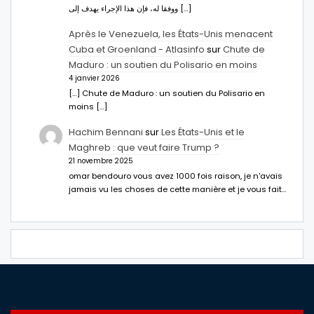
ووفقا له، فإن هذا الإجراء يهدف إلى […]
Après le Venezuela, les États-Unis menacent
Cuba et Groenland - Atlasinfo
sur
Chute de
Maduro : un soutien du Polisario en moins
4 janvier 2026
[…] Chute de Maduro : un soutien du Polisario en
moins […]
Hachim Bennani
sur
Les États-Unis et le
Maghreb : que veut faire Trump ?
21 novembre 2025
omar bendouro vous avez 1000 fois raison, je n'avais
jamais vu les choses de cette manière et je vous fait…