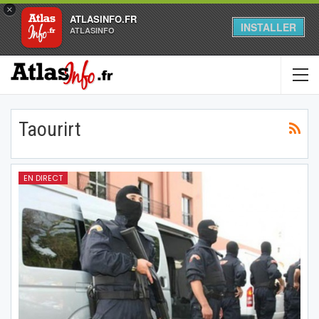
×
ATLASINFO.FR
INSTALLER
ATLASINFO
Taourirt
EN DIRECT