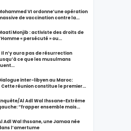
Mohammed VI ordonne’une opération
massive de vaccination contre la…
Maati Monjib : activiste des droits de
l’Homme « persécuté » ou…
« Il n’y aura pas de résurrection
jusqu’à ce que les musulmans
tuent…
Dialogue inter-libyen au Maroc:
« Cette réunion constitue le premier…
Enquête/Al Adl Wal Ihssane-Extrême
gauche: “frapper ensemble mais…
Al Adl Wal Ihssane, une Jamaa née
dans l’amertume