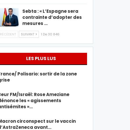
Sebta : « L’Espagne sera
contrainte d’adopter des
mesures …
RÉCÉDENT
SUIVANT
1 De 30 846
LES PLUS LUS
France/ Polisario: sortir de la zone
grise
Beur FM/Israël: Rose Ameziane
dénonce les « agissements
antisémites »…
Macron circonspect sur le vaccin
d’AstraZeneca avant…