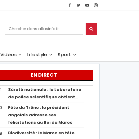
Vidéos
Lifestyle
Sport
EN DIRECT
Sûreté nationale : le Laboratoire
1
de police scientifique obtient…
Fête du Trône : le président
43
angolais adresse ses
félicitations au Roi du Maroc
Biodiversité : le Maroc en tête
38