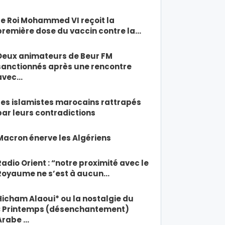
Le Roi Mohammed VI reçoit la
première dose du vaccin contre la…
Deux animateurs de Beur FM
sanctionnés après une rencontre
avec…
Les islamistes marocains rattrapés
par leurs contradictions
Macron énerve les Algériens
Radio Orient : “notre proximité avec le
Royaume ne s’est à aucun…
Hicham Alaoui* ou la nostalgie du
« Printemps (désenchantement)
Arabe …