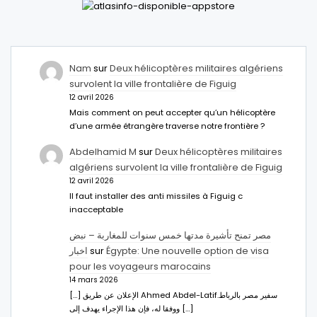
Nam
sur
Deux hélicoptères militaires algériens
survolent la ville frontalière de Figuig
12 avril 2026
Mais comment on peut accepter qu’un hélicoptère
d’une armée étrangère traverse notre frontière ?
Abdelhamid M
sur
Deux hélicoptères militaires
algériens survolent la ville frontalière de Figuig
12 avril 2026
Il faut installer des anti missiles à Figuig c
inacceptable
مصر تمنح تأشيرة مدتها خمس سنوات للمغاربة – نبض
اخبار
sur
Égypte: Une nouvelle option de visa
pour les voyageurs marocains
14 mars 2026
[…] الإعلان عن طريق Ahmed Abdel-Latifسفير مصر بالرباط.
ووفقا له، فإن هذا الإجراء يهدف إلى […]