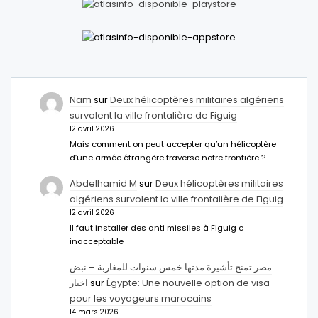
Nam
sur
Deux hélicoptères militaires algériens
survolent la ville frontalière de Figuig
12 avril 2026
Mais comment on peut accepter qu’un hélicoptère
d’une armée étrangère traverse notre frontière ?
Abdelhamid M
sur
Deux hélicoptères militaires
algériens survolent la ville frontalière de Figuig
12 avril 2026
Il faut installer des anti missiles à Figuig c
inacceptable
مصر تمنح تأشيرة مدتها خمس سنوات للمغاربة – نبض
اخبار
sur
Égypte: Une nouvelle option de visa
pour les voyageurs marocains
14 mars 2026