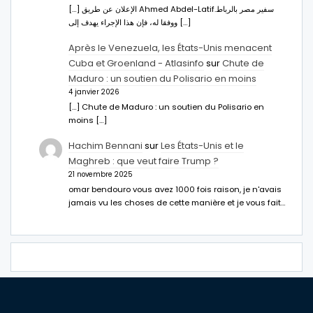
[…] الإعلان عن طريق Ahmed Abdel-Latifسفير مصر بالرباط.
ووفقا له، فإن هذا الإجراء يهدف إلى […]
Après le Venezuela, les États-Unis menacent
Cuba et Groenland - Atlasinfo
sur
Chute de
Maduro : un soutien du Polisario en moins
4 janvier 2026
[…] Chute de Maduro : un soutien du Polisario en
moins […]
Hachim Bennani
sur
Les États-Unis et le
Maghreb : que veut faire Trump ?
21 novembre 2025
omar bendouro vous avez 1000 fois raison, je n'avais
jamais vu les choses de cette manière et je vous fait…