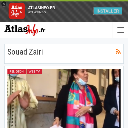
×
ATLASINFO.FR
INSTALLER
ATLASINFO
Souad Zairi
RELIGION
WEB TV