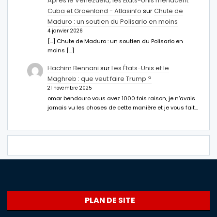
Après le Venezuela, les États-Unis menacent
Cuba et Groenland - Atlasinfo
sur
Chute de
Maduro : un soutien du Polisario en moins
4 janvier 2026
[…] Chute de Maduro : un soutien du Polisario en
moins […]
Hachim Bennani
sur
Les États-Unis et le
Maghreb : que veut faire Trump ?
21 novembre 2025
omar bendouro vous avez 1000 fois raison, je n'avais
jamais vu les choses de cette manière et je vous fait…
PLAN DE SITE