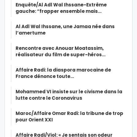
Enquête/Al Adl Wal Ihssane-Extrême
gauche: “frapper ensemble mais…
Al Adl Wal Ihssane, une Jamaa née dans
l’amertume
Rencontre avec Anouar Moatassim,
réalisateur du film de super-héros…
Affaire Radi: la diaspora marocaine de
France dénonce toute…
Mohammed VI insiste sur le civisme dans la
lutte contre le Coronavirus
Maroc/Affaire Omar Radi: la tribune de trop
pour Orient XXI
Affaire Radi/Viol: « Je sentais son odeur