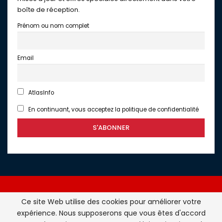
boîte de réception.
Prénom ou nom complet
Email
AtlasInfo
En continuant, vous acceptez la politique de confidentialité
Ce site Web utilise des cookies pour améliorer votre
expérience. Nous supposerons que vous êtes d'accord
Atlasinfo.fr : l'essentiel de l'actualité de la France et du