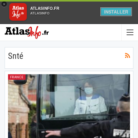
×
ATLASINFO.FR
INSTALLER
ATLASINFO
Snté
FRANCE