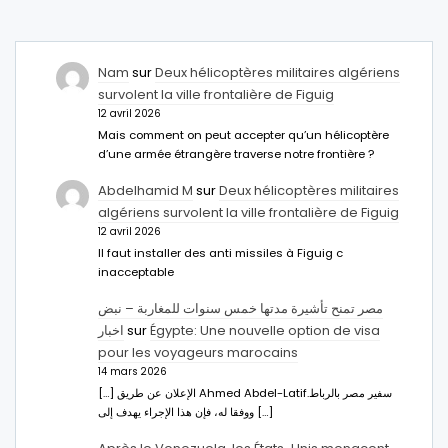
Nam
sur
Deux hélicoptères militaires algériens
survolent la ville frontalière de Figuig
12 avril 2026
Mais comment on peut accepter qu’un hélicoptère
d’une armée étrangère traverse notre frontière ?
Abdelhamid M
sur
Deux hélicoptères militaires
algériens survolent la ville frontalière de Figuig
12 avril 2026
Il faut installer des anti missiles à Figuig c
inacceptable
مصر تمنح تأشيرة مدتها خمس سنوات للمغاربة – نبض
اخبار
sur
Égypte: Une nouvelle option de visa
pour les voyageurs marocains
14 mars 2026
[…] الإعلان عن طريق Ahmed Abdel-Latifسفير مصر بالرباط.
ووفقا له، فإن هذا الإجراء يهدف إلى […]