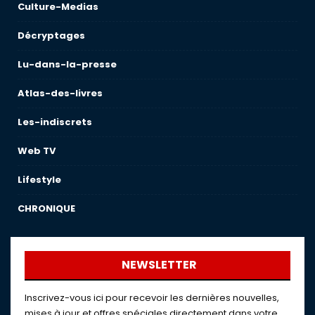
Culture-Medias
Décryptages
Lu-dans-la-presse
Atlas-des-livres
Les-indiscrets
Web TV
Lifestyle
CHRONIQUE
NEWSLETTER
Inscrivez-vous ici pour recevoir les dernières nouvelles,
mises à jour et offres spéciales directement dans votre