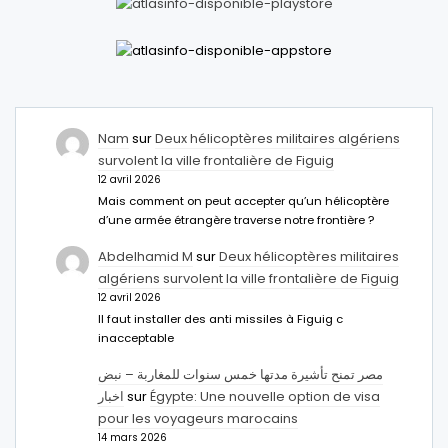
Nam
sur
Deux hélicoptères militaires algériens
survolent la ville frontalière de Figuig
12 avril 2026
Mais comment on peut accepter qu’un hélicoptère
d’une armée étrangère traverse notre frontière ?
Abdelhamid M
sur
Deux hélicoptères militaires
algériens survolent la ville frontalière de Figuig
12 avril 2026
Il faut installer des anti missiles à Figuig c
inacceptable
مصر تمنح تأشيرة مدتها خمس سنوات للمغاربة – نبض
اخبار
sur
Égypte: Une nouvelle option de visa
pour les voyageurs marocains
14 mars 2026