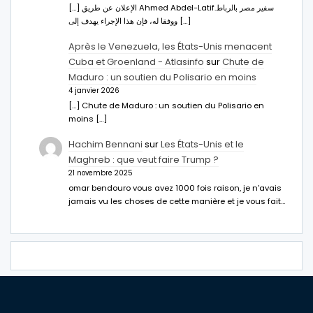
[…] الإعلان عن طريق Ahmed Abdel-Latifسفير مصر بالرباط.
ووفقا له، فإن هذا الإجراء يهدف إلى […]
Après le Venezuela, les États-Unis menacent
Cuba et Groenland - Atlasinfo
sur
Chute de
Maduro : un soutien du Polisario en moins
4 janvier 2026
[…] Chute de Maduro : un soutien du Polisario en
moins […]
Hachim Bennani
sur
Les États-Unis et le
Maghreb : que veut faire Trump ?
21 novembre 2025
omar bendouro vous avez 1000 fois raison, je n'avais
jamais vu les choses de cette manière et je vous fait…