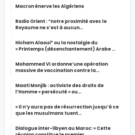
Macron énerve les Algériens
Radio Orient : “notre proximité avec le
Royaume ne s’est à aucun…
Hicham Alaoui* ou la nostalgie du
« Printemps (désenchantement) Arabe …
Mohammed VI ordonne’une opération
massive de vaccination contre la…
Maati Monjib : activiste des droits de
l’Homme « persécuté » ou…
« Il n’y aura pas de résurrection jusqu’à ce
que les musulmans tuent…
Dialogue inter-libyen au Maroc: « Cette
réunion constitue le premier…