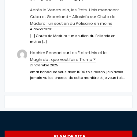
Après le Venezuela, les États-Unis menacent
Cuba et Groenland - Atlasinfo
sur
Chute de
Maduro : un soutien du Polisario en moins
4 janvier 2026
[…] Chute de Maduro : un soutien du Polisario en
moins […]
Hachim Bennani
sur
Les États-Unis et le
Maghreb : que veut faire Trump ?
21 novembre 2025
omar bendouro vous avez 1000 fois raison, je n'avais
jamais vu les choses de cette manière et je vous fait…
PLAN DE SITE