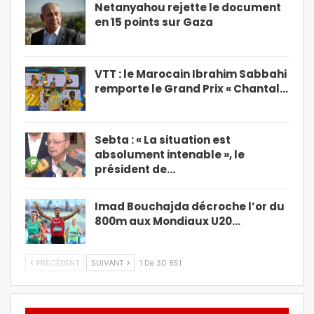
Netanyahou rejette le document
en 15 points sur Gaza
VTT : le Marocain Ibrahim Sabbahi
remporte le Grand Prix « Chantal…
Sebta : « La situation est
absolument intenable », le
président de…
Imad Bouchajda décroche l’or du
800m aux Mondiaux U20…
PRÉCÉDENT
SUIVANT
1 De 30 851