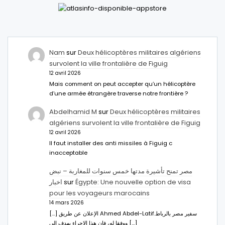
Nam
sur
Deux hélicoptères militaires algériens
survolent la ville frontalière de Figuig
12 avril 2026
Mais comment on peut accepter qu’un hélicoptère
d’une armée étrangère traverse notre frontière ?
Abdelhamid M
sur
Deux hélicoptères militaires
algériens survolent la ville frontalière de Figuig
12 avril 2026
Il faut installer des anti missiles à Figuig c
inacceptable
مصر تمنح تأشيرة مدتها خمس سنوات للمغاربة – نبض
اخبار
sur
Égypte: Une nouvelle option de visa
pour les voyageurs marocains
14 mars 2026
[…] الإعلان عن طريق Ahmed Abdel-Latifسفير مصر بالرباط.
ووفقا له، فإن هذا الإجراء يهدف إلى […]