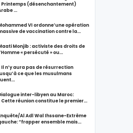
« Printemps (désenchantement)
Arabe …
Mohammed VI ordonne’une opération
massive de vaccination contre la…
Maati Monjib : activiste des droits de
l’Homme « persécuté » ou…
« Il n’y aura pas de résurrection
jusqu’à ce que les musulmans
tuent…
Dialogue inter-libyen au Maroc:
« Cette réunion constitue le premier…
Enquête/Al Adl Wal Ihssane-Extrême
gauche: “frapper ensemble mais…