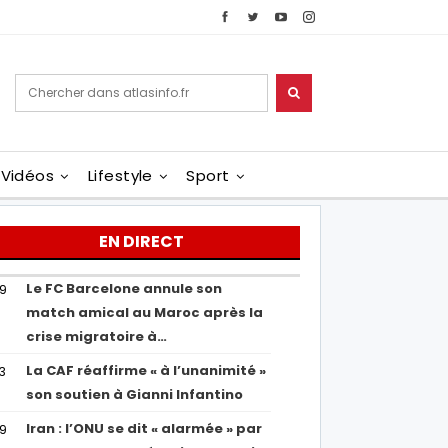
Vidéos
Lifestyle
Sport
EN DIRECT
Le FC Barcelone annule son
19
match amical au Maroc après la
crise migratoire à…
La CAF réaffirme « à l’unanimité »
13
son soutien à Gianni Infantino
Iran : l’ONU se dit « alarmée » par
29