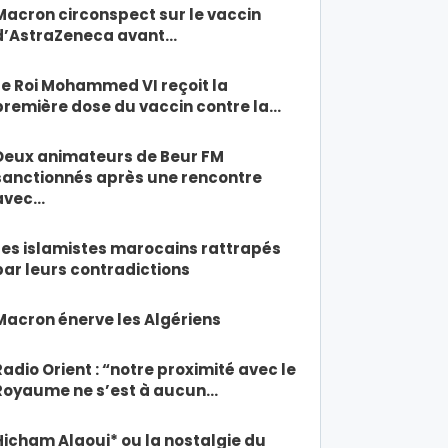
Macron circonspect sur le vaccin
d’AstraZeneca avant…
Le Roi Mohammed VI reçoit la
première dose du vaccin contre la…
Deux animateurs de Beur FM
sanctionnés après une rencontre
avec…
Les islamistes marocains rattrapés
par leurs contradictions
Macron énerve les Algériens
Radio Orient : “notre proximité avec le
Royaume ne s’est à aucun…
Hicham Alaoui* ou la nostalgie du