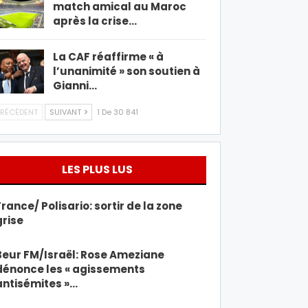
match amical au Maroc
après la crise…
La CAF réaffirme « à
l’unanimité » son soutien à
Gianni…
RÉCÉDENT
SUIVANT
1 De 30 841
LES PLUS LUS
France/ Polisario: sortir de la zone
grise
Beur FM/Israël: Rose Ameziane
dénonce les « agissements
antisémites »…