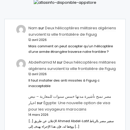
Nam
sur
Deux hélicoptères militaires algériens
survolent la ville frontalière de Figuig
12 avril 2026
Mais comment on peut accepter qu’un hélicoptère
d’une armée étrangère traverse notre frontière ?
Abdelhamid M
sur
Deux hélicoptères militaires
algériens survolent la ville frontalière de Figuig
12 avril 2026
Il faut installer des anti missiles à Figuig c
inacceptable
مصر تمنح تأشيرة مدتها خمس سنوات للمغاربة – نبض
اخبار
sur
Égypte: Une nouvelle option de visa
pour les voyageurs marocains
14 mars 2026
[…] الإعلان عن طريق Ahmed Abdel-Latifسفير مصر بالرباط.
ووفقا له، فإن هذا الإجراء يهدف إلى […]