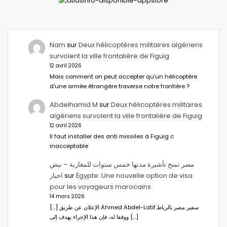
Nam
sur
Deux hélicoptères militaires algériens
survolent la ville frontalière de Figuig
12 avril 2026
Mais comment on peut accepter qu’un hélicoptère
d’une armée étrangère traverse notre frontière ?
Abdelhamid M
sur
Deux hélicoptères militaires
algériens survolent la ville frontalière de Figuig
12 avril 2026
Il faut installer des anti missiles à Figuig c
inacceptable
مصر تمنح تأشيرة مدتها خمس سنوات للمغاربة – نبض
اخبار
sur
Égypte: Une nouvelle option de visa
pour les voyageurs marocains
14 mars 2026
[…] الإعلان عن طريق Ahmed Abdel-Latifسفير مصر بالرباط.
ووفقا له، فإن هذا الإجراء يهدف إلى […]