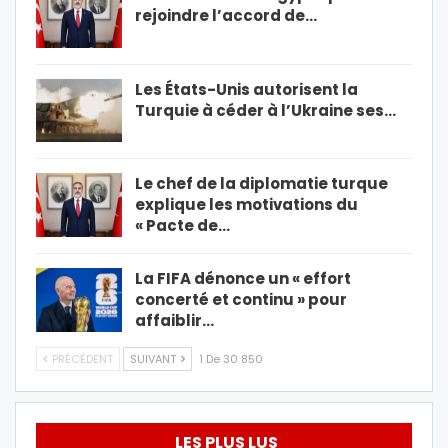
rejoindre l’accord de…
Les États-Unis autorisent la
Turquie à céder à l’Ukraine ses…
Le chef de la diplomatie turque
explique les motivations du
« Pacte de…
La FIFA dénonce un « effort
concerté et continu » pour
affaiblir…
PRÉCÉDENT
SUIVANT
1 De 30 850
LES PLUS LUS