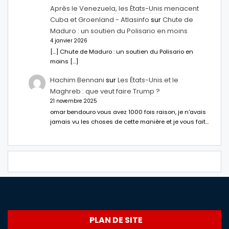
Après le Venezuela, les États-Unis menacent
Cuba et Groenland - Atlasinfo
sur
Chute de
Maduro : un soutien du Polisario en moins
4 janvier 2026
[…] Chute de Maduro : un soutien du Polisario en
moins […]
Hachim Bennani
sur
Les États-Unis et le
Maghreb : que veut faire Trump ?
21 novembre 2025
omar bendouro vous avez 1000 fois raison, je n'avais
jamais vu les choses de cette manière et je vous fait…
PLAN DE SITE