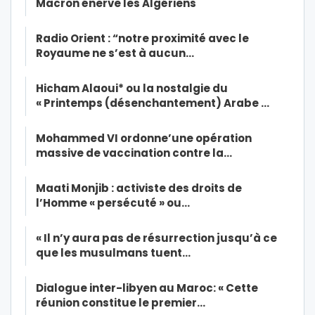
Macron énerve les Algériens
Radio Orient : “notre proximité avec le
Royaume ne s’est à aucun…
Hicham Alaoui* ou la nostalgie du
« Printemps (désenchantement) Arabe …
Mohammed VI ordonne’une opération
massive de vaccination contre la…
Maati Monjib : activiste des droits de
l’Homme « persécuté » ou…
« Il n’y aura pas de résurrection jusqu’à ce
que les musulmans tuent…
Dialogue inter-libyen au Maroc: « Cette
réunion constitue le premier…