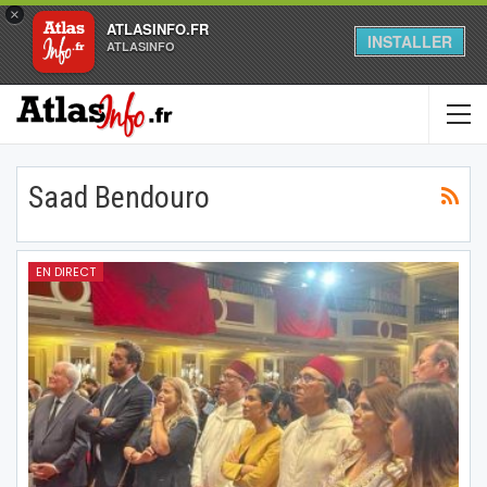
×
ATLASINFO.FR
INSTALLER
ATLASINFO
Saad Bendouro
EN DIRECT