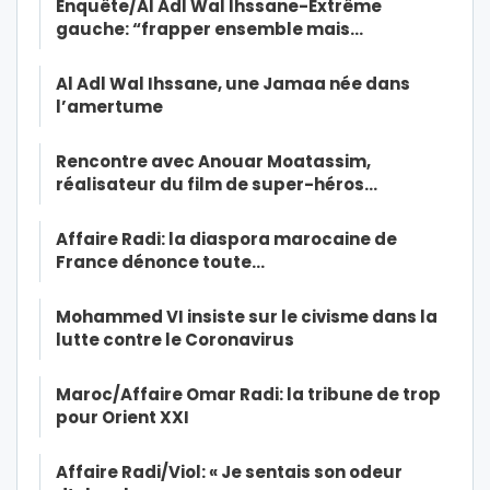
Enquête/Al Adl Wal Ihssane-Extrême
gauche: “frapper ensemble mais…
Al Adl Wal Ihssane, une Jamaa née dans
l’amertume
Rencontre avec Anouar Moatassim,
réalisateur du film de super-héros…
Affaire Radi: la diaspora marocaine de
France dénonce toute…
Mohammed VI insiste sur le civisme dans la
lutte contre le Coronavirus
Maroc/Affaire Omar Radi: la tribune de trop
pour Orient XXI
Affaire Radi/Viol: « Je sentais son odeur