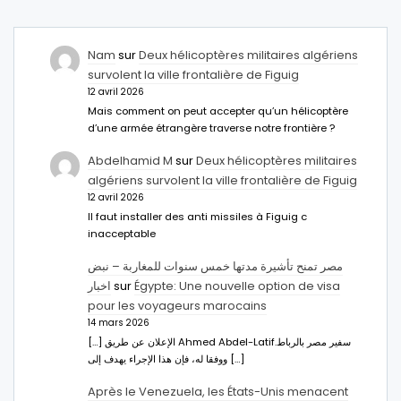
Nam
sur
Deux hélicoptères militaires algériens
survolent la ville frontalière de Figuig
12 avril 2026
Mais comment on peut accepter qu’un hélicoptère
d’une armée étrangère traverse notre frontière ?
Abdelhamid M
sur
Deux hélicoptères militaires
algériens survolent la ville frontalière de Figuig
12 avril 2026
Il faut installer des anti missiles à Figuig c
inacceptable
مصر تمنح تأشيرة مدتها خمس سنوات للمغاربة – نبض
اخبار
sur
Égypte: Une nouvelle option de visa
pour les voyageurs marocains
14 mars 2026
[…] الإعلان عن طريق Ahmed Abdel-Latifسفير مصر بالرباط.
ووفقا له، فإن هذا الإجراء يهدف إلى […]
Après le Venezuela, les États-Unis menacent