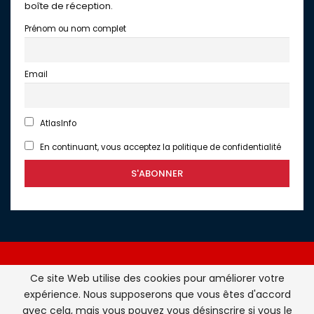
boîte de réception.
Prénom ou nom complet
Email
AtlasInfo
En continuant, vous acceptez la politique de confidentialité
Ce site Web utilise des cookies pour améliorer votre
expérience. Nous supposerons que vous êtes d'accord
Atlasinfo.fr : l'essentiel de l'actualité de la France et du
avec cela, mais vous pouvez vous désinscrire si vous le
Maghreb © Tous Droits Réservés - Atlasinfo- 2026