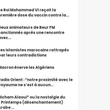
Le Roi Mohammed VI reçoit la
première dose du vaccin contre la…
Deux animateurs de Beur FM
sanctionnés après une rencontre
avec…
Les islamistes marocains rattrapés
par leurs contradictions
Macron énerve les Algériens
Radio Orient : “notre proximité avec le
Royaume ne s’est à aucun…
Hicham Alaoui* ou la nostalgie du
« Printemps (désenchantement)
Arabe …