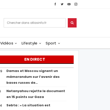
Vidéos
Lifestyle
Sport
EN DIRECT
Damas et Moscou signent un
49
mémorandum sur l’avenir des
bases russes de…
Netanyahou rejette le document
6
en 15 points sur Gaza
Sebta : « La situation est
04