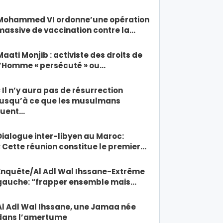
Mohammed VI ordonne’une opération
massive de vaccination contre la…
Maati Monjib : activiste des droits de
l’Homme « persécuté » ou…
« Il n’y aura pas de résurrection
jusqu’à ce que les musulmans
tuent…
Dialogue inter-libyen au Maroc:
« Cette réunion constitue le premier…
Enquête/Al Adl Wal Ihssane-Extrême
gauche: “frapper ensemble mais…
Al Adl Wal Ihssane, une Jamaa née
dans l’amertume