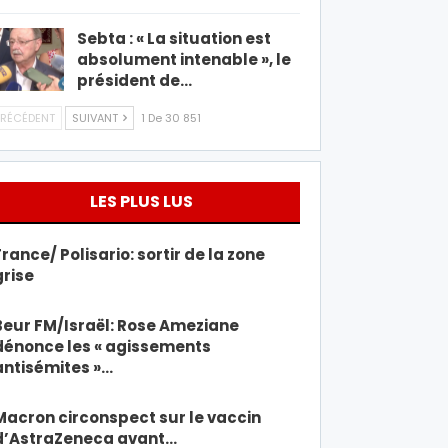
Sebta : « La situation est
absolument intenable », le
président de…
RÉCÉDENT
SUIVANT
1 De 30 851
LES PLUS LUS
France/ Polisario: sortir de la zone
grise
Beur FM/Israël: Rose Ameziane
dénonce les « agissements
antisémites »…
Macron circonspect sur le vaccin
d’AstraZeneca avant…