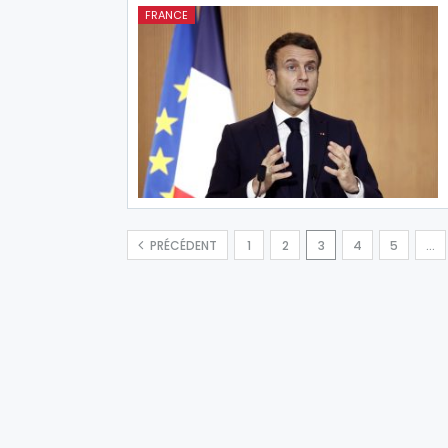
FRANCE
PRÉCÉDENT
1
2
3
4
5
…