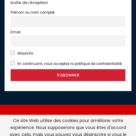
boîte de réception.
Prénom ou nom complet
Email
AtlasInfo
En continuant, vous acceptez la politique de confidentialité
Ce site Web utilise des cookies pour améliorer votre
expérience. Nous supposerons que vous êtes d'accord
Atlasinfo.fr : l'essentiel de l'actualité de la France et du
avec cela, mais vous pouvez vous désinscrire si vous le
Maghreb © Tous Droits Réservés - Atlasinfo- 2026