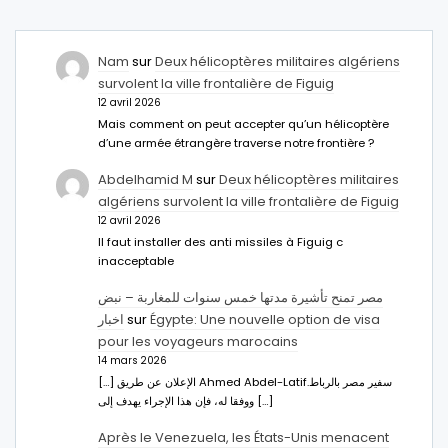
Nam
sur
Deux hélicoptères militaires algériens
survolent la ville frontalière de Figuig
12 avril 2026
Mais comment on peut accepter qu’un hélicoptère
d’une armée étrangère traverse notre frontière ?
Abdelhamid M
sur
Deux hélicoptères militaires
algériens survolent la ville frontalière de Figuig
12 avril 2026
Il faut installer des anti missiles à Figuig c
inacceptable
مصر تمنح تأشيرة مدتها خمس سنوات للمغاربة – نبض
اخبار
sur
Égypte: Une nouvelle option de visa
pour les voyageurs marocains
14 mars 2026
[…] الإعلان عن طريق Ahmed Abdel-Latifسفير مصر بالرباط.
ووفقا له، فإن هذا الإجراء يهدف إلى […]
Après le Venezuela, les États-Unis menacent