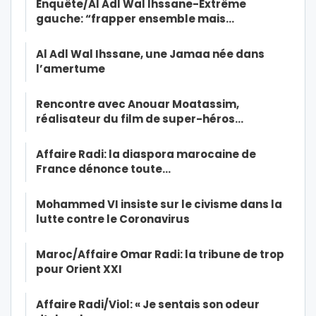
Enquête/Al Adl Wal Ihssane-Extrême
gauche: “frapper ensemble mais…
Al Adl Wal Ihssane, une Jamaa née dans
l’amertume
Rencontre avec Anouar Moatassim,
réalisateur du film de super-héros…
Affaire Radi: la diaspora marocaine de
France dénonce toute…
Mohammed VI insiste sur le civisme dans la
lutte contre le Coronavirus
Maroc/Affaire Omar Radi: la tribune de trop
pour Orient XXI
Affaire Radi/Viol: « Je sentais son odeur