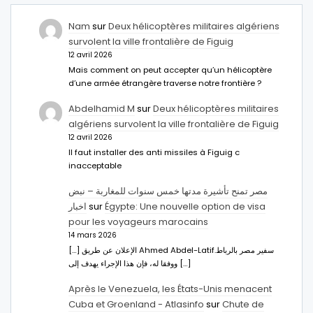
Nam
sur
Deux hélicoptères militaires algériens
survolent la ville frontalière de Figuig
12 avril 2026
Mais comment on peut accepter qu’un hélicoptère
d’une armée étrangère traverse notre frontière ?
Abdelhamid M
sur
Deux hélicoptères militaires
algériens survolent la ville frontalière de Figuig
12 avril 2026
Il faut installer des anti missiles à Figuig c
inacceptable
مصر تمنح تأشيرة مدتها خمس سنوات للمغاربة – نبض
اخبار
sur
Égypte: Une nouvelle option de visa
pour les voyageurs marocains
14 mars 2026
[…] الإعلان عن طريق Ahmed Abdel-Latifسفير مصر بالرباط.
ووفقا له، فإن هذا الإجراء يهدف إلى […]
Après le Venezuela, les États-Unis menacent
Cuba et Groenland - Atlasinfo
sur
Chute de