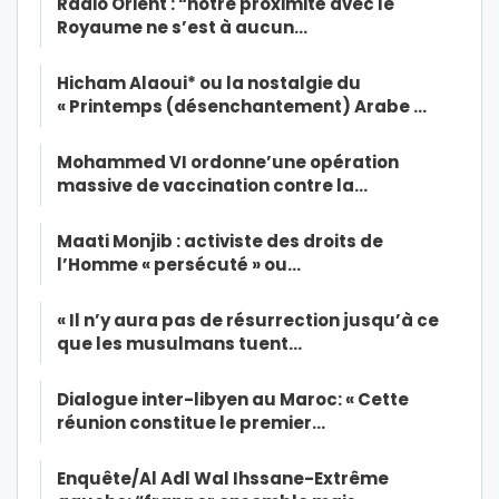
Radio Orient : “notre proximité avec le
Royaume ne s’est à aucun…
Hicham Alaoui* ou la nostalgie du
« Printemps (désenchantement) Arabe …
Mohammed VI ordonne’une opération
massive de vaccination contre la…
Maati Monjib : activiste des droits de
l’Homme « persécuté » ou…
« Il n’y aura pas de résurrection jusqu’à ce
que les musulmans tuent…
Dialogue inter-libyen au Maroc: « Cette
réunion constitue le premier…
Enquête/Al Adl Wal Ihssane-Extrême