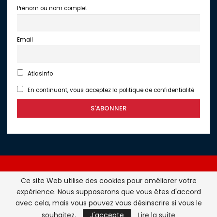
Prénom ou nom complet
Email
AtlasInfo
En continuant, vous acceptez la politique de confidentialité
Ce site Web utilise des cookies pour améliorer votre
expérience. Nous supposerons que vous êtes d'accord
Atlasinfo.fr : l'essentiel de l'actualité de la France et du
avec cela, mais vous pouvez vous désinscrire si vous le
Maghreb © Tous Droits Réservés - Atlasinfo- 2026
souhaitez.
J'accepte
Lire la suite
ATLASINFO