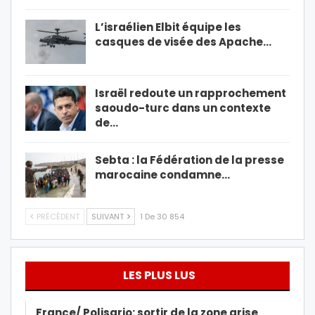
L’israélien Elbit équipe les
casques de visée des Apache…
Israël redoute un rapprochement
saoudo-turc dans un contexte
de…
Sebta : la Fédération de la presse
marocaine condamne…
PRÉCÉDENT
SUIVANT
1 De 30 854
LES PLUS LUS
France/ Polisario: sortir de la zone grise