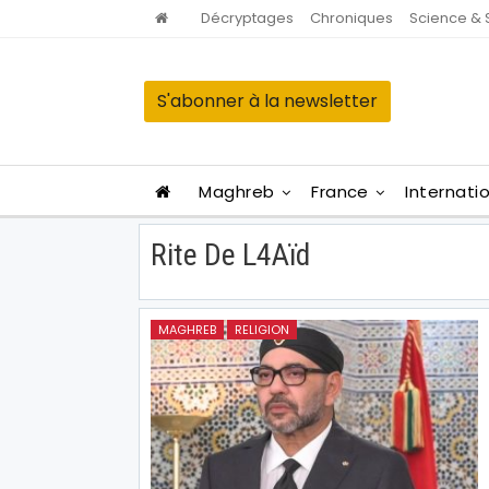
Décryptages
Chroniques
Science & 
S'abonner à la newsletter
Maghreb
France
Internati
Rite De L4Aïd
MAGHREB
RELIGION