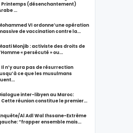
« Printemps (désenchantement)
Arabe …
Mohammed VI ordonne’une opération
massive de vaccination contre la…
Maati Monjib : activiste des droits de
l’Homme « persécuté » ou…
« Il n’y aura pas de résurrection
jusqu’à ce que les musulmans
tuent…
Dialogue inter-libyen au Maroc:
« Cette réunion constitue le premier…
Enquête/Al Adl Wal Ihssane-Extrême
gauche: “frapper ensemble mais…