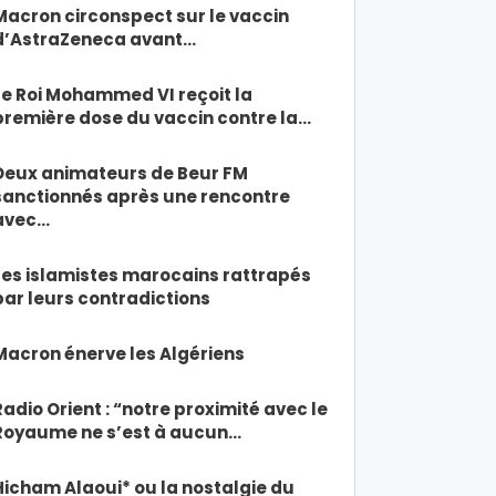
Macron circonspect sur le vaccin
d’AstraZeneca avant…
Le Roi Mohammed VI reçoit la
première dose du vaccin contre la…
Deux animateurs de Beur FM
sanctionnés après une rencontre
avec…
Les islamistes marocains rattrapés
par leurs contradictions
Macron énerve les Algériens
Radio Orient : “notre proximité avec le
Royaume ne s’est à aucun…
Hicham Alaoui* ou la nostalgie du