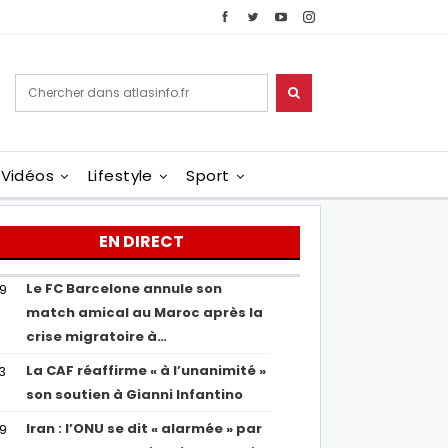
Vidéos
Lifestyle
Sport
EN DIRECT
Le FC Barcelone annule son
19
match amical au Maroc après la
crise migratoire à…
La CAF réaffirme « à l’unanimité »
13
son soutien à Gianni Infantino
Iran : l’ONU se dit « alarmée » par
29