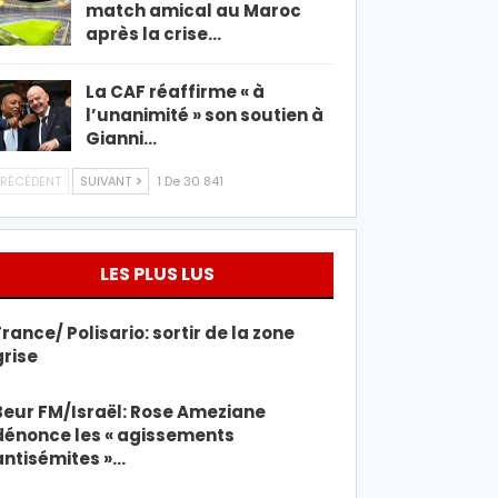
match amical au Maroc
après la crise…
La CAF réaffirme « à
l’unanimité » son soutien à
Gianni…
RÉCÉDENT
SUIVANT
1 De 30 841
LES PLUS LUS
France/ Polisario: sortir de la zone
grise
Beur FM/Israël: Rose Ameziane
dénonce les « agissements
antisémites »…