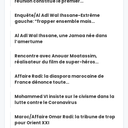
réunion constitue le premier…
Enquête/Al Adl Wal Ihssane-Extrême
gauche: “frapper ensemble mais…
Al Adl Wal Ihssane, une Jamaa née dans
l’amertume
Rencontre avec Anouar Moatassim,
réalisateur du film de super-héros…
Affaire Radi: la diaspora marocaine de
France dénonce toute…
Mohammed VI insiste sur le civisme dans la
lutte contre le Coronavirus
Maroc/Affaire Omar Radi: la tribune de trop
pour Orient XXI