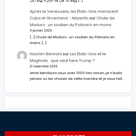
ووفقا له، فإن هذا الإجراء يهدف إلى […]
Après le Venezuela, les États-Unis menacent
Cuba et Groenland - Atlasinfo
sur
Chute de
Maduro : un soutien du Polisario en moins
4 janvier 2026
[…] Chute de Maduro : un soutien du Polisario en
moins […]
Hachim Bennani
sur
Les États-Unis et le
Maghreb : que veut faire Trump ?
21 novembre 2025
omar bendouro vous avez 1000 fois raison, je n'avais
jamais vu les choses de cette manière et je vous fait…