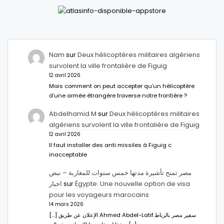
Nam
sur
Deux hélicoptères militaires algériens
survolent la ville frontalière de Figuig
12 avril 2026
Mais comment on peut accepter qu’un hélicoptère
d’une armée étrangère traverse notre frontière ?
Abdelhamid M
sur
Deux hélicoptères militaires
algériens survolent la ville frontalière de Figuig
12 avril 2026
Il faut installer des anti missiles à Figuig c
inacceptable
مصر تمنح تأشيرة مدتها خمس سنوات للمغاربة – نبض
اخبار
sur
Égypte: Une nouvelle option de visa
pour les voyageurs marocains
14 mars 2026
[…] الإعلان عن طريق Ahmed Abdel-Latifسفير مصر بالرباط.