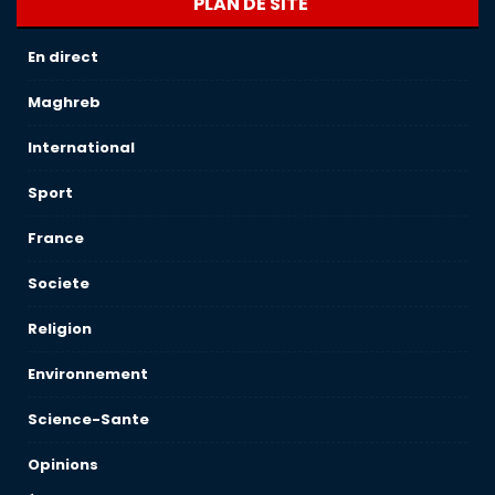
PLAN DE SITE
En direct
Maghreb
International
Sport
France
Societe
Religion
Environnement
Science-Sante
Opinions