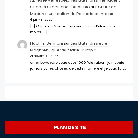
Après le Venezuela, les États-Unis menacent
Cuba et Groenland - Atlasinfo
sur
Chute de
Maduro : un soutien du Polisario en moins
4 janvier 2026
[…] Chute de Maduro : un soutien du Polisario en
moins […]
Hachim Bennani
sur
Les États-Unis et le
Maghreb : que veut faire Trump ?
21 novembre 2025
omar bendouro vous avez 1000 fois raison, je n'avais
jamais vu les choses de cette manière et je vous fait…
PLAN DE SITE