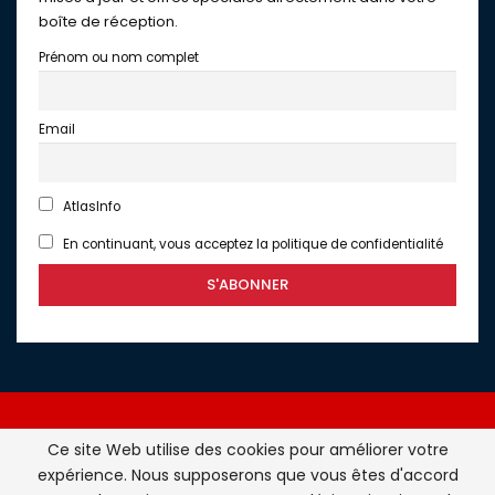
boîte de réception.
Prénom ou nom complet
Email
AtlasInfo
En continuant, vous acceptez la politique de confidentialité
Ce site Web utilise des cookies pour améliorer votre
expérience. Nous supposerons que vous êtes d'accord
Atlasinfo.fr : l'essentiel de l'actualité de la France et du