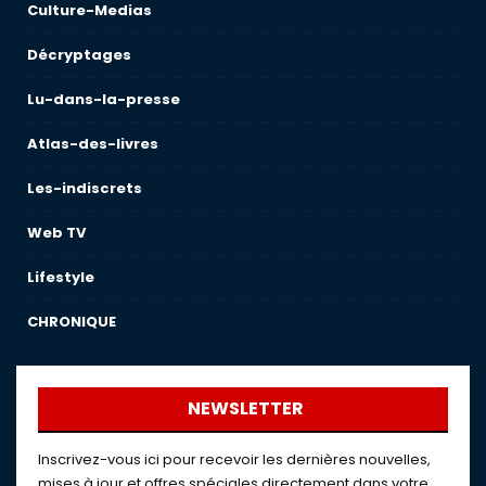
Culture-Medias
Décryptages
Lu-dans-la-presse
Atlas-des-livres
Les-indiscrets
Web TV
Lifestyle
CHRONIQUE
NEWSLETTER
Inscrivez-vous ici pour recevoir les dernières nouvelles,
mises à jour et offres spéciales directement dans votre