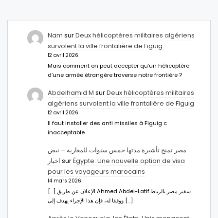
Nam
sur
Deux hélicoptères militaires algériens
survolent la ville frontalière de Figuig
12 avril 2026
Mais comment on peut accepter qu’un hélicoptère
d’une armée étrangère traverse notre frontière ?
Abdelhamid M
sur
Deux hélicoptères militaires
algériens survolent la ville frontalière de Figuig
12 avril 2026
Il faut installer des anti missiles à Figuig c
inacceptable
مصر تمنح تأشيرة مدتها خمس سنوات للمغاربة – نبض
اخبار
sur
Égypte: Une nouvelle option de visa
pour les voyageurs marocains
14 mars 2026
[…] الإعلان عن طريق Ahmed Abdel-Latifسفير مصر بالرباط.
ووفقا له، فإن هذا الإجراء يهدف إلى […]