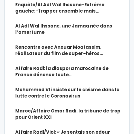
Enquête/Al Adl Wal Ihssane-Extrême
gauche: “frapper ensemble mais…
Al Adl Wal Ihssane, une Jamaa née dans
l’amertume
Rencontre avec Anouar Moatassim,
réalisateur du film de super-héros…
Affaire Radi: la diaspora marocaine de
France dénonce toute…
Mohammed VI insiste sur le civisme dans la
lutte contre le Coronavirus
Maroc/Affaire Omar Radi: la tribune de trop
pour Orient XXI
Affaire Radi/Viol: « Je sentais son odeur