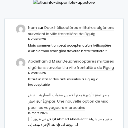
Nam
sur
Deux hélicoptères militaires algériens
survolent la ville frontalière de Figuig
12 avril 2026
Mais comment on peut accepter qu’un hélicoptère
d’une armée étrangère traverse notre frontière ?
Abdelhamid M
sur
Deux hélicoptères militaires
algériens survolent la ville frontalière de Figuig
12 avril 2026
Il faut installer des anti missiles à Figuig c
inacceptable
مصر تمنح تأشيرة مدتها خمس سنوات للمغاربة – نبض
اخبار
sur
Égypte: Une nouvelle option de visa
pour les voyageurs marocains
14 mars 2026
[…] الإعلان عن طريق Ahmed Abdel-Latifسفير مصر بالرباط.
ووفقا له، فإن هذا الإجراء يهدف إلى […]