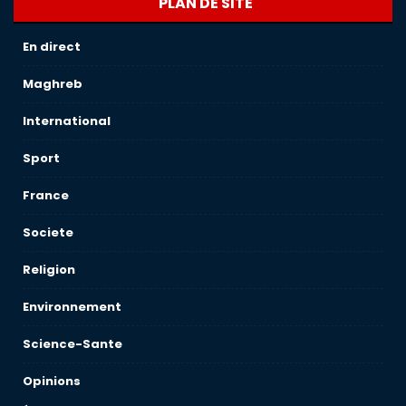
PLAN DE SITE
En direct
Maghreb
International
Sport
France
Societe
Religion
Environnement
Science-Sante
Opinions