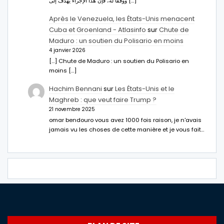
ووفقا له، فإن هذا الإجراء يهدف إلى […]
Après le Venezuela, les États-Unis menacent
Cuba et Groenland - Atlasinfo
sur
Chute de
Maduro : un soutien du Polisario en moins
4 janvier 2026
[…] Chute de Maduro : un soutien du Polisario en
moins […]
Hachim Bennani
sur
Les États-Unis et le
Maghreb : que veut faire Trump ?
21 novembre 2025
omar bendouro vous avez 1000 fois raison, je n'avais
jamais vu les choses de cette manière et je vous fait…