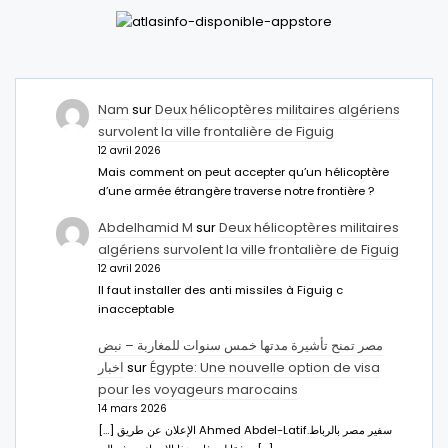
Nam
sur
Deux hélicoptères militaires algériens
survolent la ville frontalière de Figuig
12 avril 2026
Mais comment on peut accepter qu’un hélicoptère
d’une armée étrangère traverse notre frontière ?
Abdelhamid M
sur
Deux hélicoptères militaires
algériens survolent la ville frontalière de Figuig
12 avril 2026
Il faut installer des anti missiles à Figuig c
inacceptable
مصر تمنح تأشيرة مدتها خمس سنوات للمغاربة – نبض
اخبار
sur
Égypte: Une nouvelle option de visa
pour les voyageurs marocains
14 mars 2026
[…] الإعلان عن طريق Ahmed Abdel-Latifسفير مصر بالرباط.