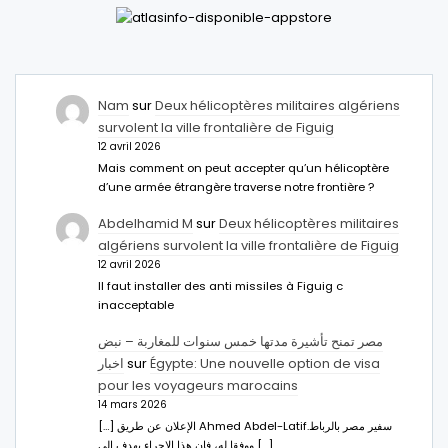
Nam
sur
Deux hélicoptères militaires algériens
survolent la ville frontalière de Figuig
12 avril 2026
Mais comment on peut accepter qu’un hélicoptère
d’une armée étrangère traverse notre frontière ?
Abdelhamid M
sur
Deux hélicoptères militaires
algériens survolent la ville frontalière de Figuig
12 avril 2026
Il faut installer des anti missiles à Figuig c
inacceptable
مصر تمنح تأشيرة مدتها خمس سنوات للمغاربة – نبض
اخبار
sur
Égypte: Une nouvelle option de visa
pour les voyageurs marocains
14 mars 2026
[…] الإعلان عن طريق Ahmed Abdel-Latifسفير مصر بالرباط.
ووفقا له، فإن هذا الإجراء يهدف إلى […]