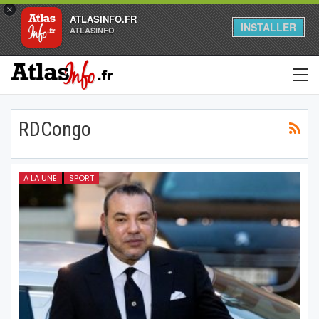
×
ATLASINFO.FR
INSTALLER
ATLASINFO
RDCongo
A LA UNE
SPORT