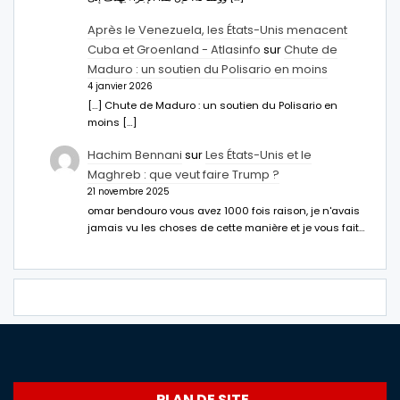
Après le Venezuela, les États-Unis menacent
Cuba et Groenland - Atlasinfo
sur
Chute de
Maduro : un soutien du Polisario en moins
4 janvier 2026
[…] Chute de Maduro : un soutien du Polisario en
moins […]
Hachim Bennani
sur
Les États-Unis et le
Maghreb : que veut faire Trump ?
21 novembre 2025
omar bendouro vous avez 1000 fois raison, je n'avais
jamais vu les choses de cette manière et je vous fait…
PLAN DE SITE