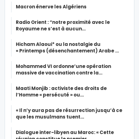
Macron énerve les Algériens
Radio Orient : “notre proximité avec le
Royaume ne s’est à aucun…
Hicham Alaoui* ou la nostalgie du
« Printemps (désenchantement) Arabe …
Mohammed VI ordonne’une opération
massive de vaccination contre la…
Maati Monjib : activiste des droits de
l’Homme « persécuté » ou…
« Il n’y aura pas de résurrection jusqu’à ce
que les musulmans tuent…
Dialogue inter-libyen au Maroc: « Cette
réunion constitue le premier…