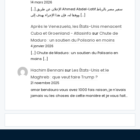
14 mars 2026
[…] الإعلان عن طريق Ahmed Abdel-Latifسفير مصر بالرباط.
ووفقا له، فإن هذا الإجراء يهدف إلى […]
Après le Venezuela, les États-Unis menacent
Cuba et Groenland - Atlasinfo
sur
Chute de
Maduro : un soutien du Polisario en moins
4 janvier 2026
[…] Chute de Maduro : un soutien du Polisario en
moins […]
Hachim Bennani
sur
Les États-Unis et le
Maghreb : que veut faire Trump ?
21 novembre 2025
omar bendouro vous avez 1000 fois raison, je n'avais
jamais vu les choses de cette manière et je vous fait…