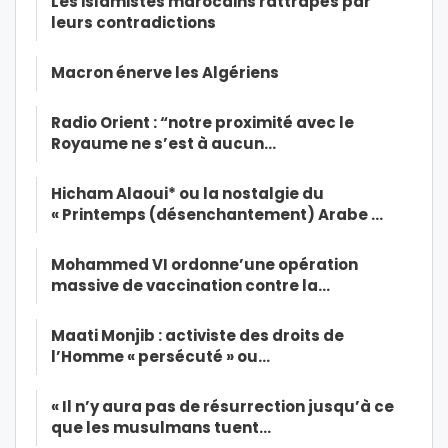
Les islamistes marocains rattrapés par
leurs contradictions
Macron énerve les Algériens
Radio Orient : “notre proximité avec le
Royaume ne s’est à aucun…
Hicham Alaoui* ou la nostalgie du
« Printemps (désenchantement) Arabe …
Mohammed VI ordonne’une opération
massive de vaccination contre la…
Maati Monjib : activiste des droits de
l’Homme « persécuté » ou…
« Il n’y aura pas de résurrection jusqu’à ce
que les musulmans tuent…