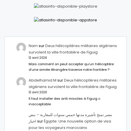
Nam
sur
Deux hélicoptères militaires algériens
survolent la ville frontalière de Figuig
12 avril 2026
Mais comment on peut accepter qu’un hélicoptère
d’une armée étrangère traverse notre frontière ?
Abdelhamid M
sur
Deux hélicoptères militaires
algériens survolent la ville frontalière de Figuig
12 avril 2026
Il faut installer des anti missiles à Figuig c
inacceptable
مصر تمنح تأشيرة مدتها خمس سنوات للمغاربة – نبض
اخبار
sur
Égypte: Une nouvelle option de visa
pour les voyageurs marocains